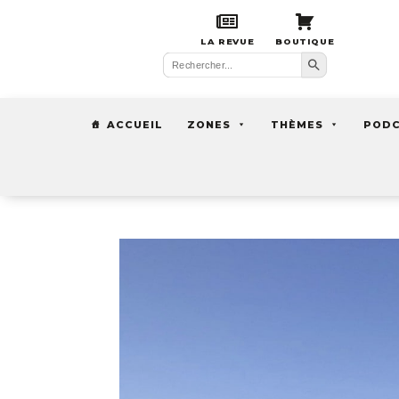
LA REVUE
BOUTIQUE
Search Button
Search
for:
ACCUEIL
ZONES
THÈMES
POD