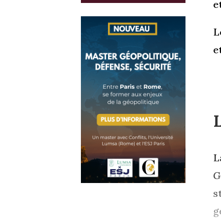
e
L
e
L
L
G
s
g