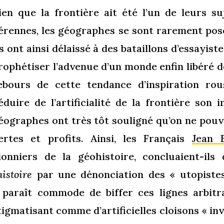
ien que la frontière ait été l’un de leurs su
érennes, les géographes se sont rarement posé 
ls ont ainsi délaissé à des bataillons d’essayist
rophétiser l’advenue d’un monde enfin libéré de
ebours de cette tendance d’inspiration rou
éduire de l’artificialité de la frontière son in
éographes ont très tôt souligné qu’on ne pou
ertes et profits. Ainsi, les Français
Jean 
ionniers de la géohistoire, concluaient-ils
’histoire
par une dénonciation des « utopistes
 paraît commode de biffer ces lignes arbitr
tigmatisant comme d’artificielles cloisons « i