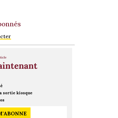
abonnés
ecter
ticle
aintenant
té
a sortie kiosque
ros
 M'ABONNE