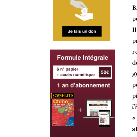
B
p
I
p
r
d
g
p
p
l
«
s