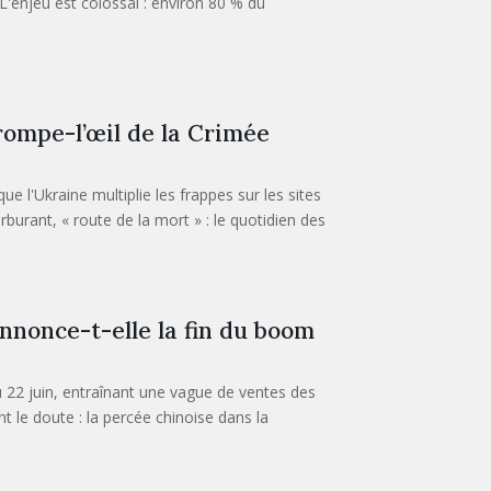
L'enjeu est colossal : environ 80 % du
trompe-l’œil de la Crimée
ue l'Ukraine multiplie les frappes sur les sites
urant, « route de la mort » : le quotidien des
nnonce-t-elle la fin du boom
 22 juin, entraînant une vague de ventes des
 le doute : la percée chinoise dans la