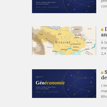
per
com
D
an
À Sé
éne
2,4 
S
de
L'i
mar
lith