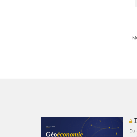
M
D
Du 