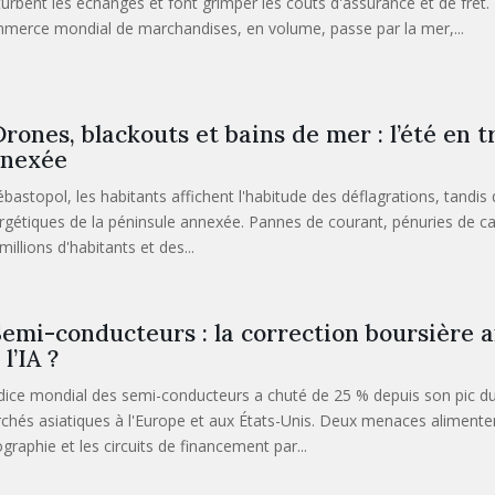
turbent les échanges et font grimper les coûts d'assurance et de fret. 
merce mondial de marchandises, en volume, passe par la mer,...
rones, blackouts et bains de mer : l’été en 
nexée
bastopol, les habitants affichent l'habitude des déflagrations, tandis q
rgétiques de la péninsule annexée. Pannes de courant, pénuries de carb
millions d'habitants et des...
emi-conducteurs : la correction boursière a
 l’IA ?
ndice mondial des semi-conducteurs a chuté de 25 % depuis son pic du
chés asiatiques à l'Europe et aux États-Unis. Deux menaces alimentent
ographie et les circuits de financement par...