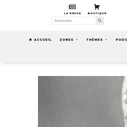
LA REVUE
BOUTIQUE
Search Button
Search
for:
ACCUEIL
ZONES
THÈMES
POD