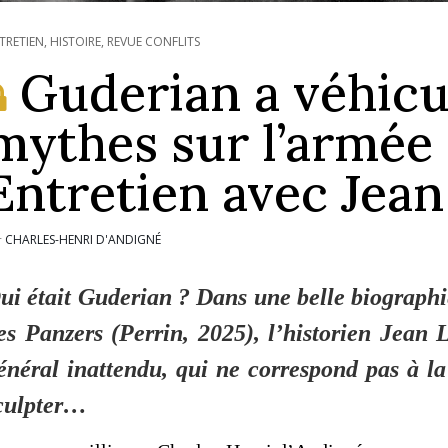
TRETIEN
,
HISTOIRE
,
REVUE CONFLITS
Guderian a véhicu
mythes sur l’armée 
Entretien avec Jea
CHARLES-HENRI D'ANDIGNÉ
r
ui était Guderian ? Dans une belle biograph
es Panzers
(Perrin, 2025), l’historien Jean 
énéral inattendu, qui ne correspond pas à la
culpter…