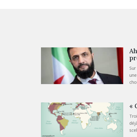
Ah
pr
Sur
une 
choi
« 
Tro
déj
scel