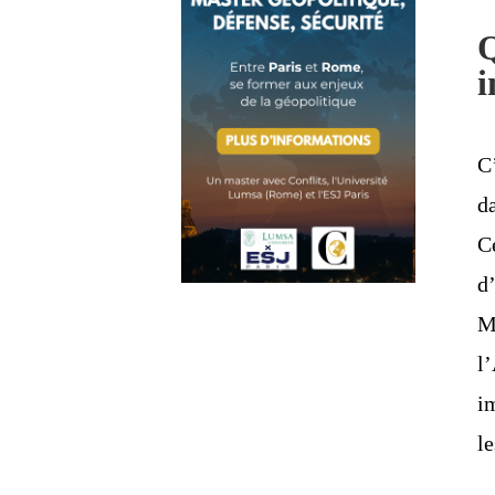
Q
i
C
d
C
d
M
l
i
le