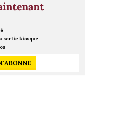
aintenant
té
a sortie kiosque
ros
 M'ABONNE