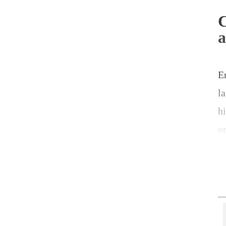
E
l
h
o