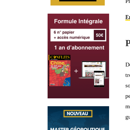
P
E
P
D
t
s
p
m
gu