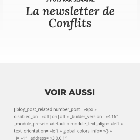
3 FOIS PAR SEMAINE
La newsletter de
Conflits
VOIR AUSSI
[jblog_post_related number_post= »8px »
disabled_on= »off|on|off » _builder_version= »4.16″
_module_preset= »default » module_text_align= »left »
text_orientation= »left » global_colors_info= »{} »
_i= »1″ _address= »3.0.0.1″