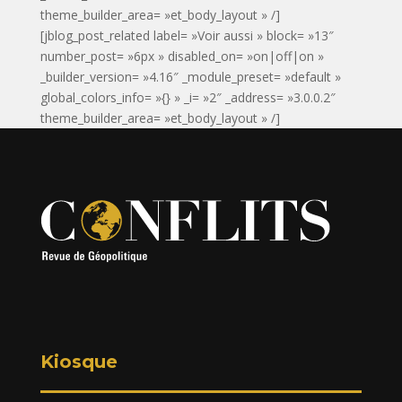
theme_builder_area= »et_body_layout » /]
[jblog_post_related label= »Voir aussi » block= »13″
number_post= »6px » disabled_on= »on|off|on »
_builder_version= »4.16″ _module_preset= »default »
global_colors_info= »{} » _i= »2″ _address= »3.0.0.2″
theme_builder_area= »et_body_layout » /]
Kiosque