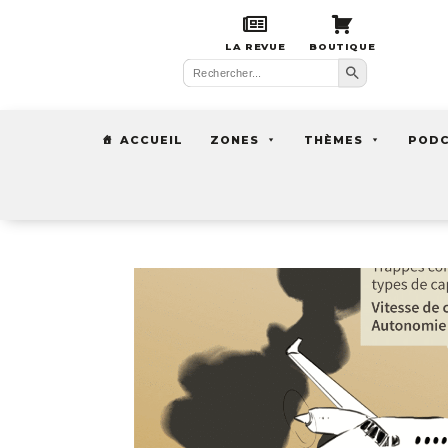
LA REVUE
BOUTIQUE
Search Button
Search
for:
ACCUEIL
ZONES
THÈMES
POD