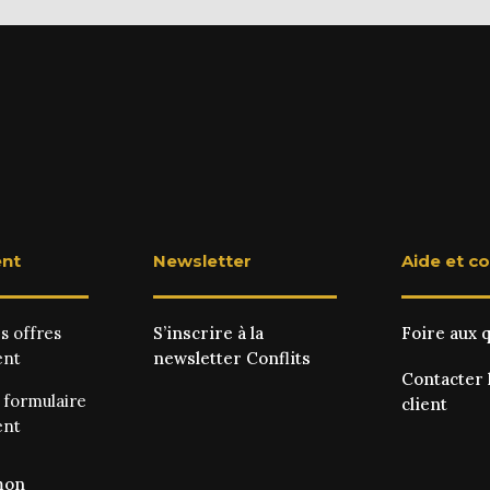
nt
Newsletter
Aide et c
es
offres
S’inscrire à la
Foire aux 
ent
newsletter Conflits
Contacter 
e
formulaire
client
ent
mon