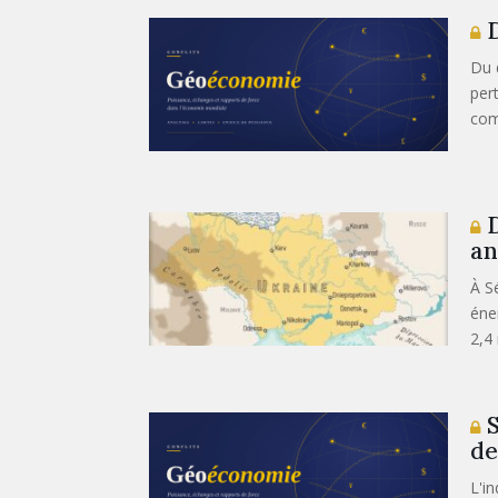
D
Du 
per
com
D
an
À Sé
éne
2,4 
S
de
L'i