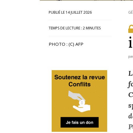
14 JUILLET 2026
GÉ
TEMPS DE LECTURE :
2
MINUTES
PHOTO : (C) AFP
pa
L
f
C
s
d
P