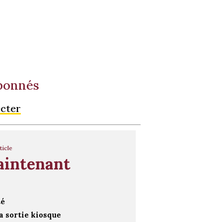
abonnés
ecter
ticle
aintenant
té
a sortie kiosque