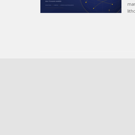
mar
lith