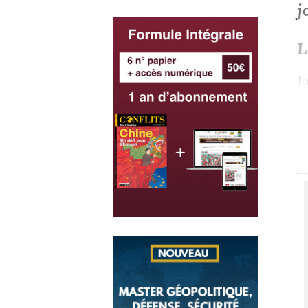
j
L
L