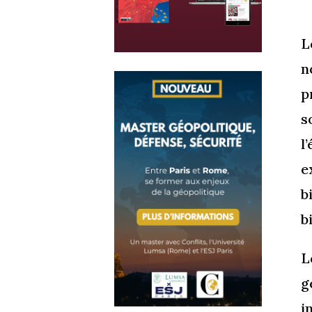
L
n
p
s
l
e
b
b
L
g
i