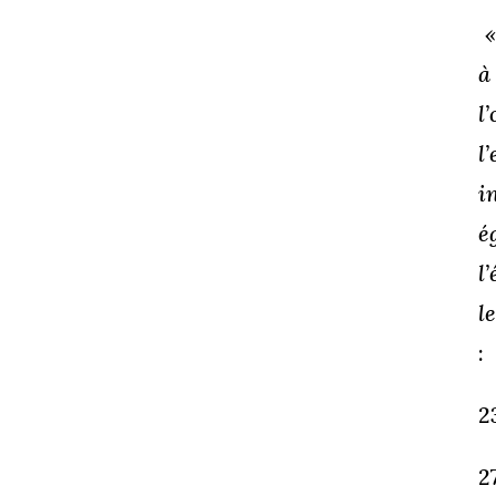
«
à
l
l
i
é
l
l
:
2
2