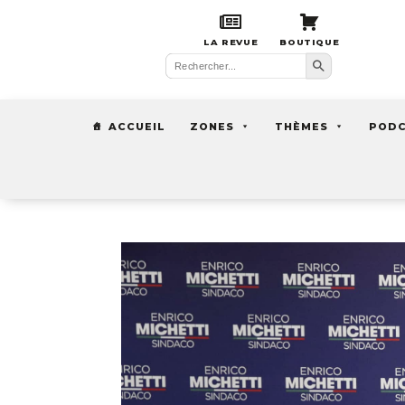
LA REVUE
BOUTIQUE
Search Button
Search
for:
ACCUEIL
ZONES
THÈMES
POD