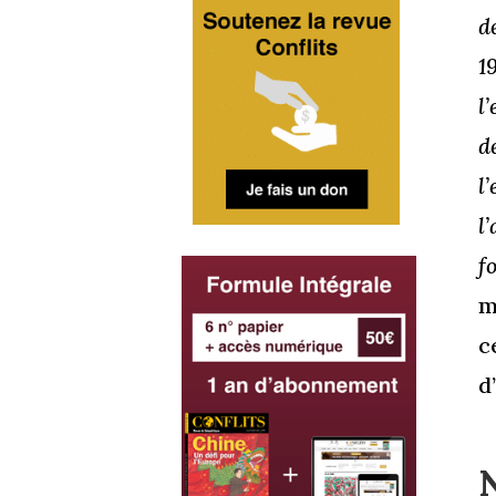
d
1
l
d
l
l
f
m
c
d