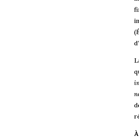
f
i
(
d
L
q
i
n
d
r
À