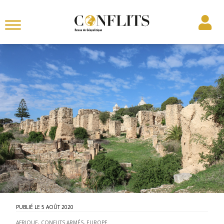
5 AOÛT 2020
AFRIQUE
,
CONFLITS ARMÉS
,
EUROPE