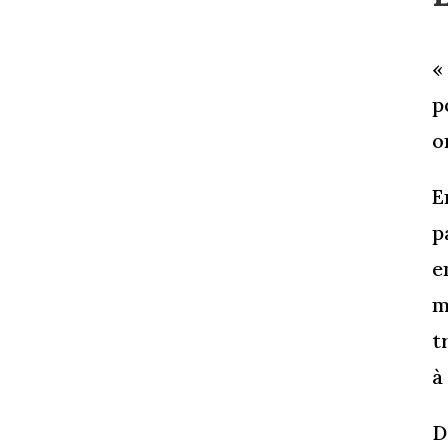
«
p
o
E
p
e
m
t
à
D