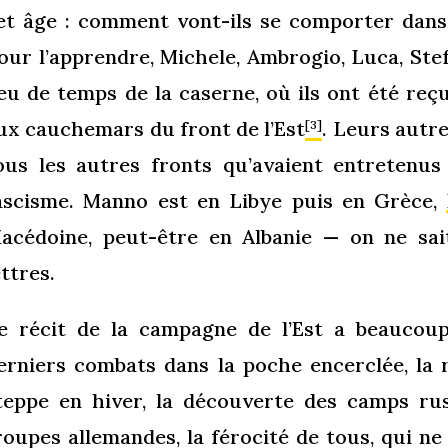
et âge : comment vont-ils se comporter dans 
our l’apprendre, Michele, Ambrogio, Luca, Ste
eu de temps de la caserne, où ils ont été reç
ux cauchemars du front de l’Est
. Leurs autr
[3]
ous les autres fronts qu’avaient entretenus
ascisme. Manno est en Libye puis en Grèce,
acédoine, peut-être en Albanie — on ne sait
ettres.
e récit de la campagne de l’Est a beaucou
erniers combats dans la poche encerclée, la 
teppe en hiver, la découverte des camps rus
roupes allemandes, la férocité de tous, qui ne