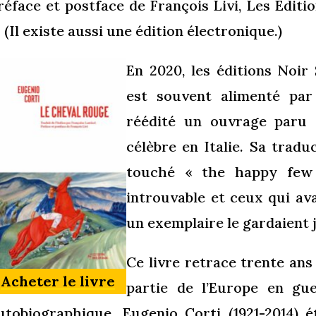
réface et postface de François Livi, Les Editi
. (Il existe aussi une édition électronique.)
En 2020, les éditions Noir
est souvent alimenté par 
réédité un ouvrage paru 
célèbre en Italie. Sa traduc
touché « the happy few 
introuvable et ceux qui av
un exemplaire le gardaient 
Ce livre retrace trente ans d
Acheter le livre
partie de l’Europe en gue
utobiographique. Eugenio Corti (1921-2014) ét