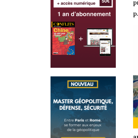
p
p
a