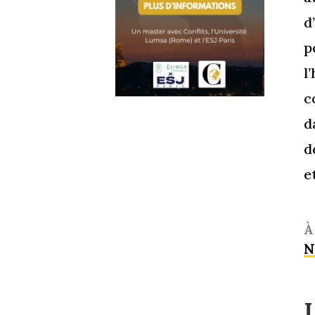
d
p
l
c
d
d
e
À
N
L