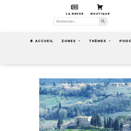
LA REVUE
BOUTIQUE
Search Button
Search
for:
ACCUEIL
ZONES
THÈMES
POD