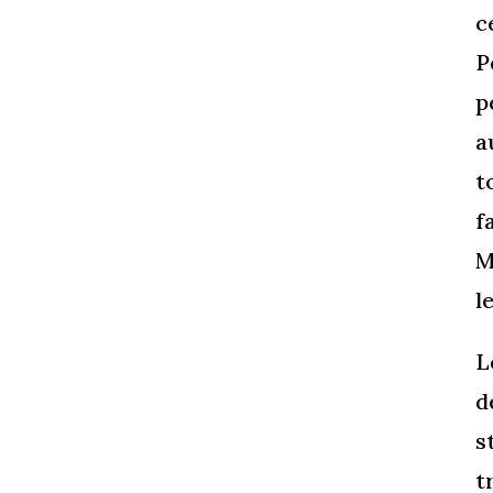
c
P
p
a
t
f
M
l
L
d
s
t