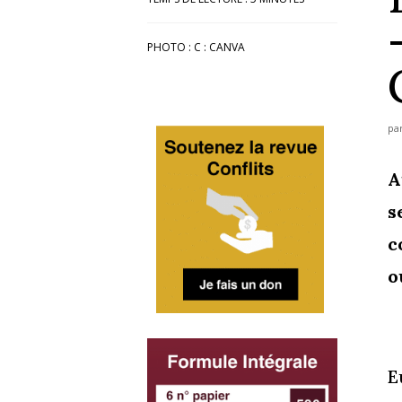
PHOTO : C : CANVA
pa
A
s
c
o
E