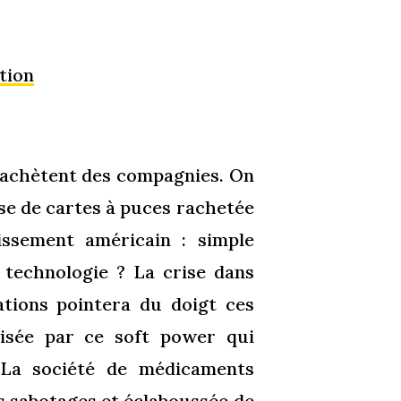
tion
e rachètent des compagnies. On
ise de cartes à puces rachetée
issement américain : simple
 technologie ? La crise dans
ations pointera du doigt ces
visée par ce soft power qui
. La société de médicaments
s sabotages et éclaboussée de