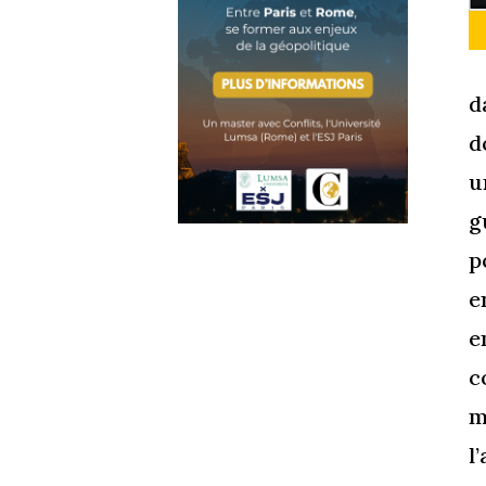
d
d
u
g
p
e
e
c
m
l