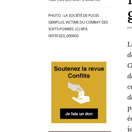
PHOTO : LA SOCIÉTÉ DE PUCES
GEMPLUS, VICTIME DU COMBAT DES
pa
SOFTS POWERS. (C) SIPA
00791023_000003
L
d
G
d
c
d
p
é
j