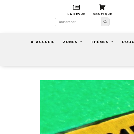
LA REVUE
BOUTIQUE
Search Button
Search
for:
ACCUEIL
ZONES
THÈMES
POD