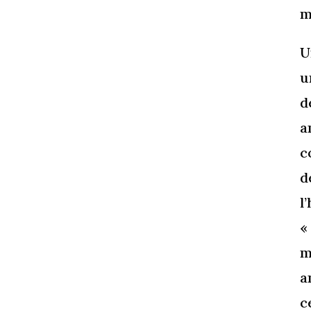
m
U
u
d
a
c
d
l
«
m
a
c