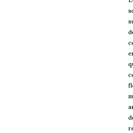
s
s
d
c
e
q
c
f
m
a
d
r