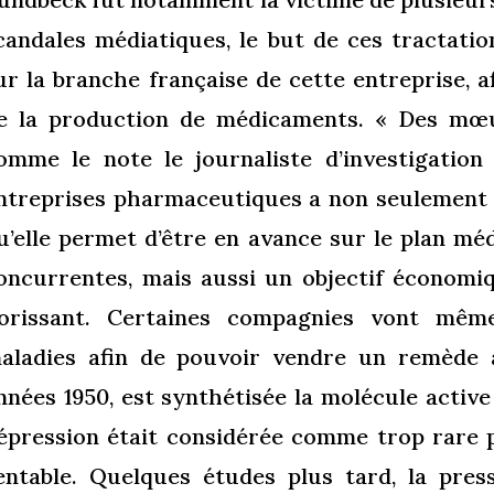
candales médiatiques, le but de ces tractation
ur la branche française de cette entreprise, 
e la production de médicaments. « Des mœu
omme le note le journaliste d’investigation 
ntreprises pharmaceutiques a non seulement u
u’elle permet d’être en avance sur le plan mé
oncurrentes, mais aussi un objectif économi
lorissant. Certaines compagnies vont mêm
aladies afin de pouvoir vendre un remède à 
nnées 1950, est synthétisée la molécule active
épression était considérée comme trop rare 
entable. Quelques études plus tard, la press