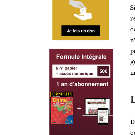
S
r
c
n
p
g
i
L
D
c