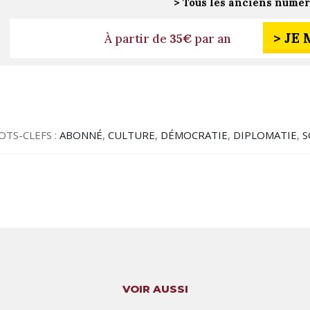
> Tous les anciens numé
> JE
À partir de
35€
par an
OTS-CLEFS :
ABONNÉ
,
CULTURE
,
DÉMOCRATIE
,
DIPLOMATIE
,
S
VOIR AUSSI