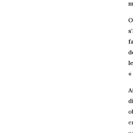
m
O
s
f
d
l
«
A
d
o
e
s