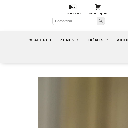
LA REVUE
BOUTIQUE
Search Button
Search
for:
ACCUEIL
ZONES
THÈMES
POD