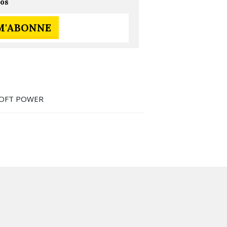
ros
 M'ABONNE
OFT POWER