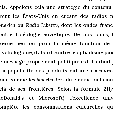
ela. Appelons cela une stratégie du contenu
irent les États-Unis en créant des radios
merica
ou
Radio Liberty,
dont les ondes franc
ontre l’
idéologie soviétique
. De nos jours,
xerce peu ou prou la même fonction de c
sychologique, d’abord contre le djihadisme pui
e message proprement politique est d’autant p
 la popularité des produits culturels «
main
ous, comme les
blockbusters
du cinéma ou la mus
elà de ses frontières. Selon la formule 2
cDonald’s et Microsoft), l’excellence uni
omplète les consommations culturelles q