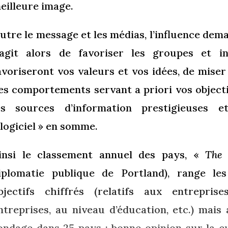
eilleure image.
utre le message et les médias, l’influence deman
’agit alors de favoriser les groupes et i
avoriseront vos valeurs et vos idées, de mise
es comportements servant a priori vos objectif
es sources d’information prestigieuses e
 logiciel » en somme.
insi le classement annuel des pays, «
The 
iplomatie publique de Portland), range le
bjectifs chiffrés (relatifs aux entrepris
ntreprises, au niveau d’éducation, etc.) mais
ondage dans 25 pays : bonne opinion sur la cul