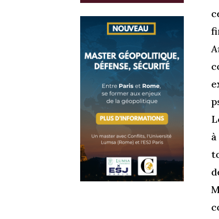
c
f
A
c
e
p
L
à
t
d
M
c