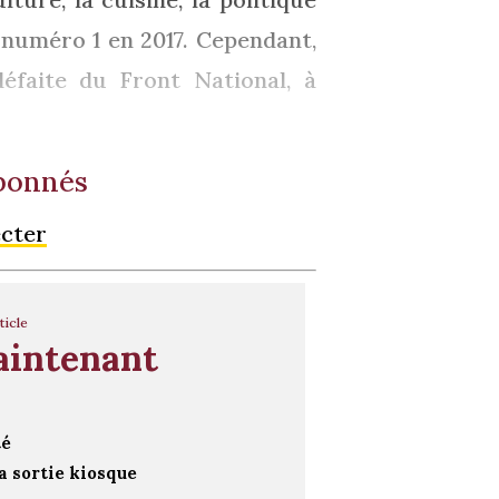
t numéro 1 en 2017. Cependant,
défaite du Front National, à
abonnés
ecter
ticle
aintenant
té
a sortie kiosque