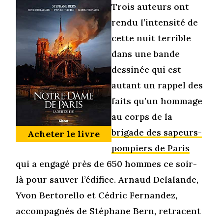
Trois auteurs ont
rendu l’intensité de
cette nuit terrible
dans une bande
dessinée qui est
autant un rappel des
faits qu’un hommage
au corps de la
brigade des sapeurs-
Acheter le livre
pompiers de Paris
qui a engagé près de 650 hommes ce soir-
là pour sauver l’édifice. Arnaud Delalande,
Yvon Bertorello et Cédric Fernandez,
accompagnés de Stéphane Bern, retracent