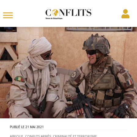
21 MAI 2021
AFRIQUE
,
CONFLITS ARMÉS
,
CRIMINALITÉ ET TERRORISME