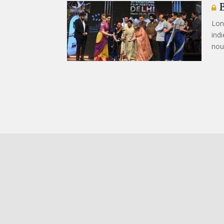
B
Lon
ind
nou