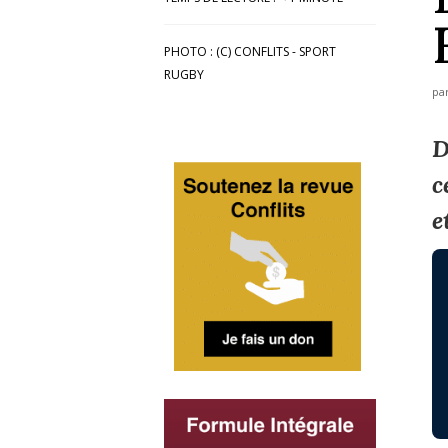
PHOTO : (C) CONFLITS - SPORT
RUGBY
pa
D
c
e