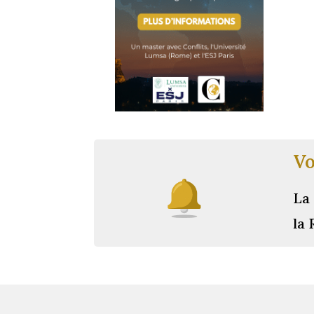
Vo
La 
la 