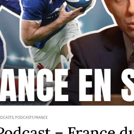
DCASTS
,
PODCASTS FRANCE
Podcast – France d