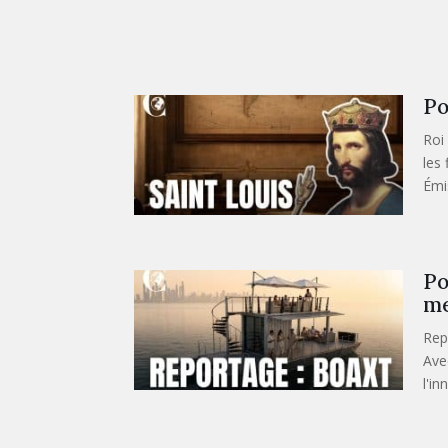
Po
Roi
les
Émi
Po
me
Rep
Ave
l'i