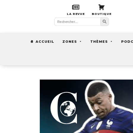
LA REVUE
BOUTIQUE
Search Button
Search
for:
ACCUEIL
ZONES
THÈMES
POD