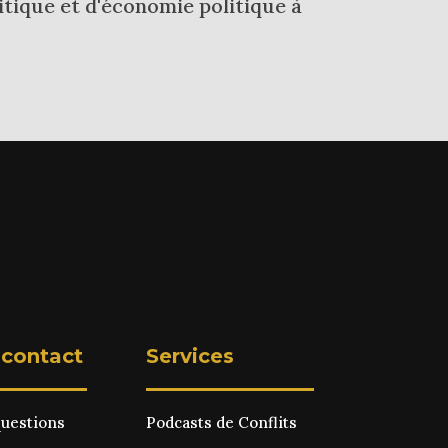
tique et d'économie politique à
 contact
Services
questions
Podcasts de Conflits