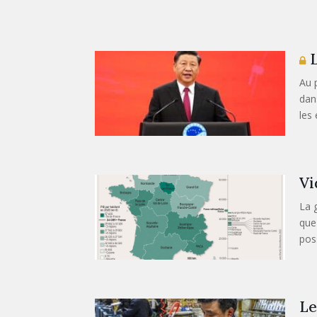
L
Au 
dan
les
Vi
La 
que 
poss
Le