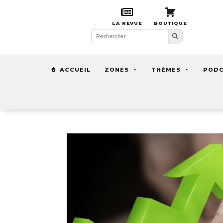
LA REVUE
BOUTIQUE
Search Button
Search
for:
ACCUEIL
ZONES
THÈMES
POD