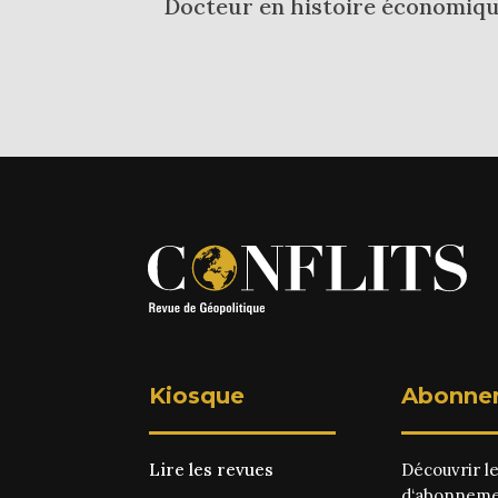
Docteur en histoire économique
Kiosque
Abonne
Lire les revues
Découvrir l
d‘abonnem