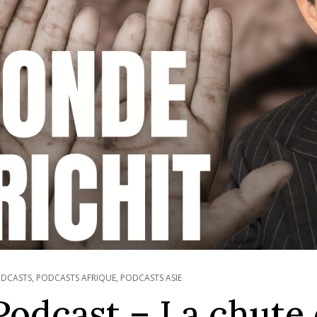
DCASTS
,
PODCASTS AFRIQUE
,
PODCASTS ASIE
Podcast – La chute 