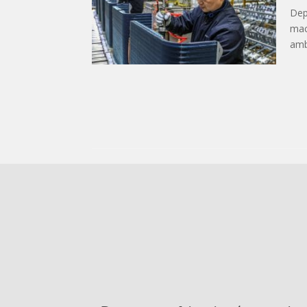
Dep
mac
ambi