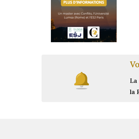
Vo
La 
la 