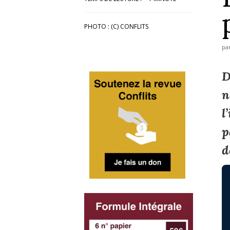
PHOTO : (C) CONFLITS
pa
D
n
l
p
d