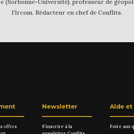
 (Sorbonne-Université), professeur de géopoli
l'Ircom. Rédacteur en chef de Conflits.
ment
Newsletter
Aide et
es
offres
S’inscrire à la
Foire aux 
ent
newsletter Conflits