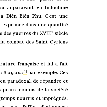
 ou auparavant en Indochine
é à Diên Biên Phu. C’est une
st exprimée dans une quantité
és des guerres du XVIII
siècle
e
du combat des Saint-Cyriens
rature française et lui a fait
e Bergerac
par exemple. Ces
[3]
peu paradoxal, de répandre et
squ’aux confins de la société
ngtemps nourris et imprégnés.
t par l’effet d’influences