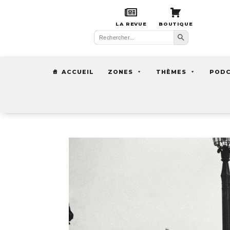
LA REVUE
BOUTIQUE
Search Button
Search
for:
ACCUEIL
ZONES
THÈMES
POD