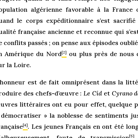
opulation algérienne favorable à la France
uand le corps expéditionnaire s’est sacrifi
ualité française ancienne et reconnue qui s’e
e conflits passés ; on pense aux épisodes oubli
n Amérique du Nord
ou plus près de nous 
[2]
ur la Loire.
’honneur est de fait omniprésent dans la litté
roduire des chefs-d’œuvre :
Le Cid
et
Cyrano d
uvres littéraires ont eu pour effet, quelque 
 démocratiser » la noblesse de sentiments ju
rançaise
. Les jeunes Français en ont été lo
[4]
alheureusement, faute de transmission
e
[5]