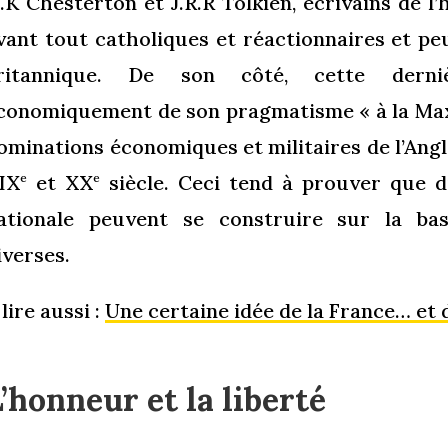
.K Chesterton et J.R.R Tolkien, écrivains de l’
vant tout catholiques et réactionnaires et peu
ritannique. De son côté, cette derni
conomiquement de son pragmatisme « à la Max
ominations économiques et militaires de l’Angl
IX
et XX
siècle. Ceci tend à prouver que d
e
e
ationale peuvent se construire sur la ba
iverses.
 lire aussi :
Une certaine idée de la France… et
’honneur et la liberté