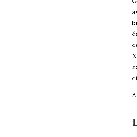
G
a
b
é
d
X
n
d
A
L