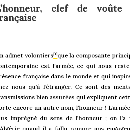
L’honneur, clef de voûte
rançaise
n admet volontiers
que la composante princip
[1]
ontemporaine est l’armée, ce qui nous reste
résence française dans le monde et qui inspir
hez nous qu’à l’étranger. Ce sont des menta
ransmissions bien assurées qui expliquent cette
orte encore un autre nom, l’honneur ! L’armée 
lus imprégné du sens de l’honneur ; on l’
’Algérie quand il a fallu rompre nos engage