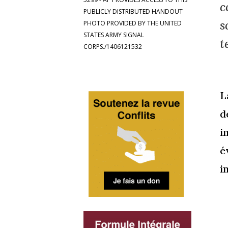
c
PUBLICLY DISTRIBUTED HANDOUT
s
PHOTO PROVIDED BY THE UNITED
STATES ARMY SIGNAL
t
CORPS./1406121532
L
d
i
é
i