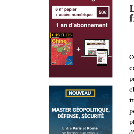
f
O
c
p
c
t
p
p
d