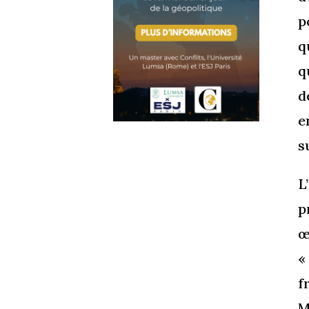
p
q
q
d
e
s
L
p
œ
«
f
M