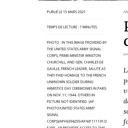
15 MARS 2021
AN
TEMPS DE LECTURE :
7
MINUTES
PHOTO : IN THIS IMAGE PROVIDED BY
THE UNITED STATES ARMY SIGNAL
pa
CORPS, PRIME MINISTER WINSTON
CHURCHILL, AND GEN. CHARLES DE
L
GAULLE, FRENCH LEADER, SALUTE AS
THEY PAID HOMAGE TO THE FRENCH
p
UNKNOWN SOLDIER DURING
ARMISTICE DAY CEREMONIES IN PARIS
v
ON NOV. 11, 1944. OTHERS IN
d
PICTURE NOT IDENTIFIED. (AP
PHOTO/UNITED STATES ARMY
s
SIGNAL
f
CORPS)/APHS394255/AP441111191/2
5299 - AP PROVIDES ACCESS TO THIS