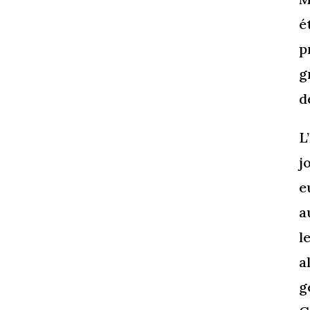
é
p
g
d
L
j
e
a
l
a
g