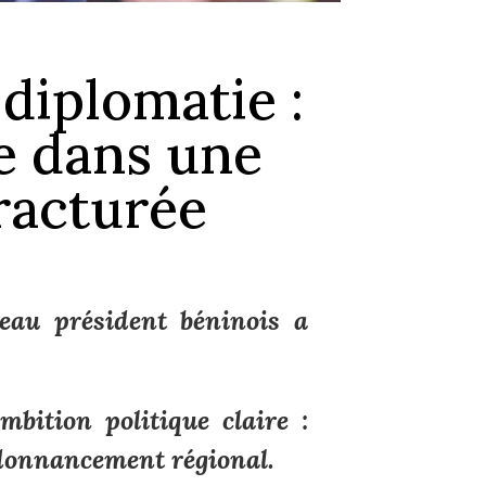
diplomatie :
ve dans une
fracturée
eau président béninois a
bition politique claire :
rdonnancement régional.