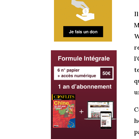
I
M
W
r
l
t
q
u
C
h
p