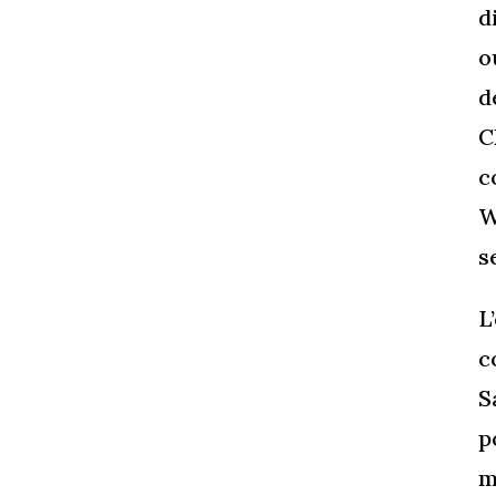
d
o
d
C
c
W
s
L
c
S
p
m