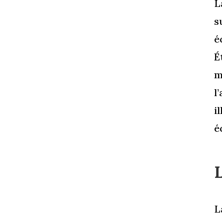
L
s
é
É
m
l
i
é
L
L