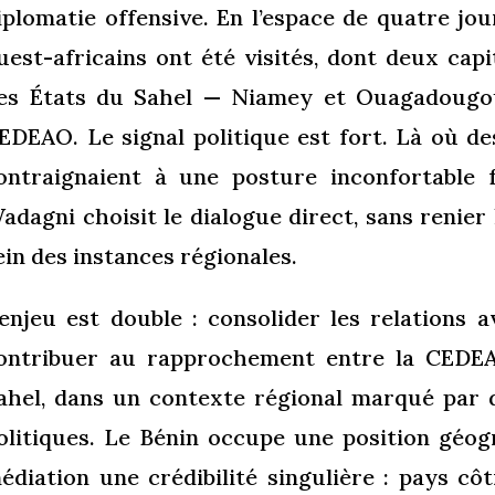
iplomatie offensive. En l’espace de quatre jo
uest-africains ont été visités, dont deux capi
es États du Sahel — Niamey et Ouagadougou
EDEAO. Le signal politique est fort. Là où de
ontraignaient à une posture inconfortable f
adagni choisit le dialogue direct, sans renie
ein des instances régionales.
’enjeu est double : consolider les relations a
ontribuer au rapprochement entre la CEDEAO
ahel, dans un contexte régional marqué par 
olitiques. Le Bénin occupe une position géog
édiation une crédibilité singulière : pays côt