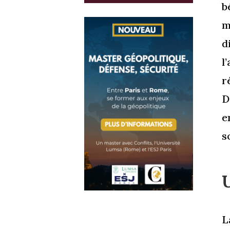
b
m
d
l
r
D
e
s
L