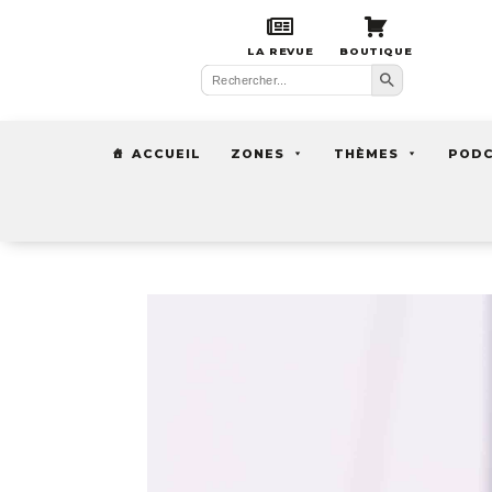
LA REVUE
BOUTIQUE
Search Button
Search
for:
ACCUEIL
ZONES
THÈMES
POD