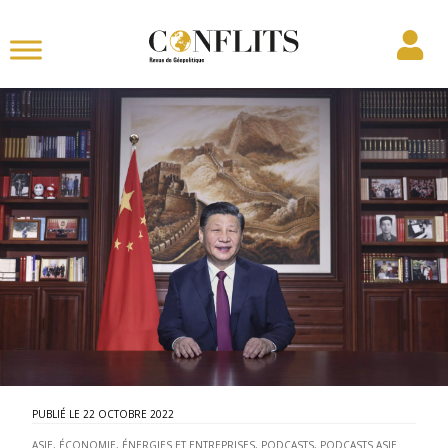
22 OCTOBRE 2022
ASIE
,
ÉCONOMIE, ÉNERGIES ET ENTREPRISES
,
PODCASTS
,
PODCASTS ASIE