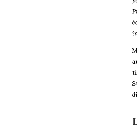
p
P
é
i
M
a
t
S
d
L