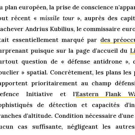
u plan européen, la prise de conscience n’appa
out récent «
missile tour
», auprès des capit
’achever Andrius Kubilius, le commissaire euro
tait essentiellement marqué par
des préocc
urprenant puisque sur la page d’accueil du
L
urtout question de « défense antidrone », d
ouclier » spatial. Concrètement, les plans les
apportent prioritairement au champ défens
efence Initiative et l’
Eastern Flank W
ophistiqués de détection et capacités d’i
ranches d’altitude. Condition nécessaire d’une
ucun cas suffisante, négligeant les autre