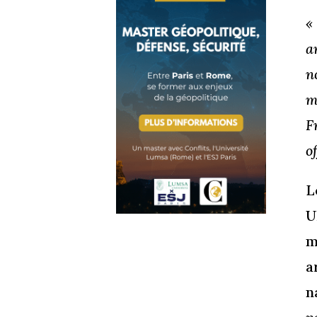
«
a
n
m
F
o
L
U
m
a
n