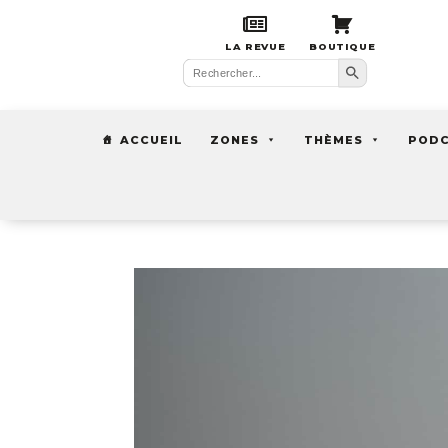
LA REVUE
BOUTIQUE
Search Button
Search
for:
ACCUEIL
ZONES
THÈMES
POD