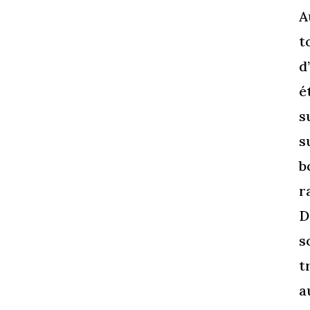
A
t
d
é
s
s
b
r
D
s
t
a