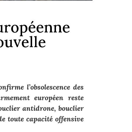
européenne
ouvelle
onfirme l’obsolescence des
éarmement européen reste
ouclier antidrone, bouclier
de toute capacité offensive