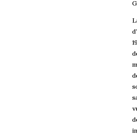
G
L
d
1
d
m
d
s
s
v
d
i