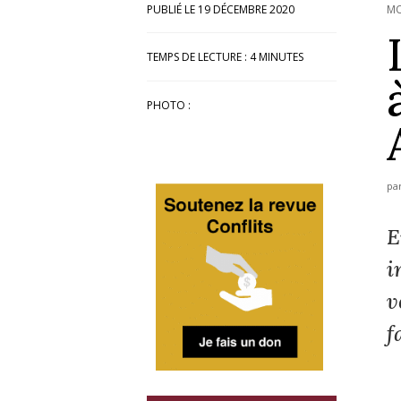
19 DÉCEMBRE 2020
MO
TEMPS DE LECTURE :
4
MINUTES
PHOTO :
pa
E
i
v
f