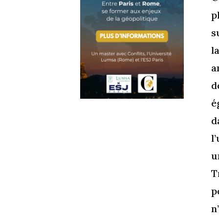
p
s
l
a
d
é
d
l
u
T
p
n