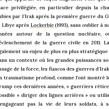
lace privilégiée, en particulier depuis la c
ubies par l’Irak après la première guerre du Go
a Libye après
Lockerbie
(1993), sans oublier à 
nnées autour de la question nucléaire, o
éclenchement de la guerre civile en 2011.
L
galement un enjeu de plus en plus stratégique 
ans un contexte où les grandes puissances s
’usage de la force, les fiascos des guerres d’Ira
n traumatisme profond, comme l’ont montré l
rump ces dernières années, « guerriers réticen
ossible « diriger des lignes arrières » ou util
’engageant pas la vie de leurs soldats, à s