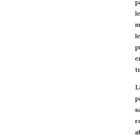
p
l
m
l
p
e
t
L
p
s
r
a