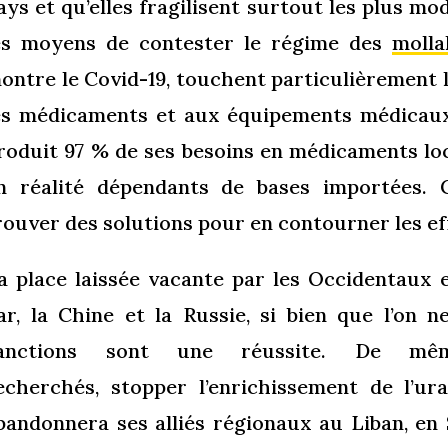
ays et qu’elles fragilisent surtout les plus mod
es moyens de contester le
régime des
molla
ontre le Covid-19, touchent particulièrement l’
es médicaments et aux équipements médicaux i
roduit 97 % de ses besoins en médicaments lo
n réalité dépendants de bases importées. C
rouver des solutions pour en contourner les eff
a place laissée vacante par les Occidentaux
ar, la Chine et la Russie, si bien que l’on n
anctions sont une réussite. De mêm
echerchés,
stopper l’enrichissement de l’ur
bandonnera ses alliés régionaux au Liban, en 