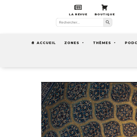
LA REVUE
BOUTIQUE
Search Button
Search
for:
ACCUEIL
ZONES
THÈMES
POD