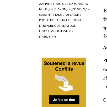
2024/SHUTTERSTOCK_EDITORIAL_FU
E
NERAL_PROCESSION_OF_PRESIDEN_14
502814F//2405230101 CRÉDIT :
i
PHOTO DE L'AGENCE DE PRESSE DE
LA RÉPUBLIQUE ISLAMIQUE
m
IRNA/UPI/SHUTTERSTOCK
i
(14502814F)
A
E
c
r
r
C