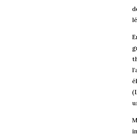
d
l
E
g
t
l
é
(
u
M
i