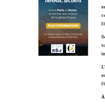
s
c
l
S
t
i
L
s
l
À