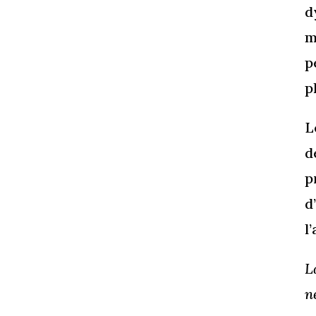
d
m
p
p
L
d
p
d
l
L
n