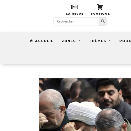
LA REVUE
BOUTIQUE
Search Button
Search
for:
ACCUEIL
ZONES
THÈMES
POD