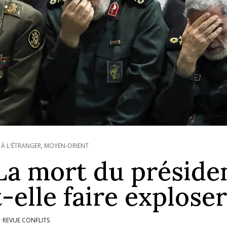
 À L'ÉTRANGER
,
MOYEN-ORIENT
La mort du présiden
t-elle faire exploser
REVUE CONFLITS
r