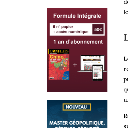
d
l
L
L
r
p
q
u
R
s