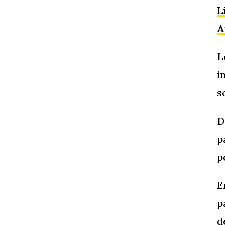
L
A
L
i
s
D
p
p
E
p
d