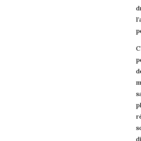
d
l
p
C
p
d
m
s
p
r
s
d