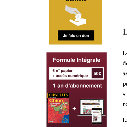
L
d
s
p
r
L