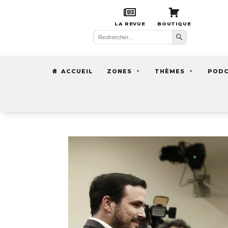
LA REVUE
BOUTIQUE
Search Button
Search
for:
ACCUEIL
ZONES
THÈMES
POD