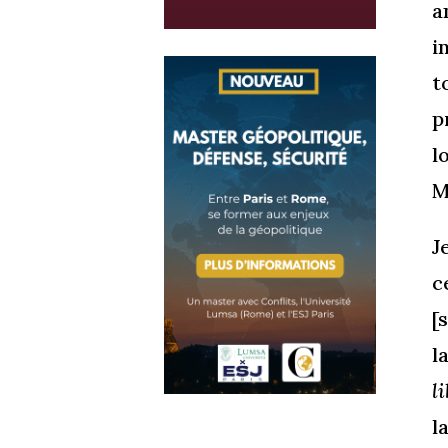
a
i
t
p
l
M
J
c
[
l
l
l