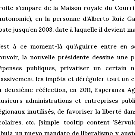
roite s’empare de la Maison royale du Courri
’autonomie), en la personne d’Alberto Ruiz-G
oste jusqu’en 2003, date à laquelle il devient ma
’est à ce moment-là qu’Aguirre entre en s
ouvoir, la nouvelle présidente dessine une p
épenses publiques, privatiser un certain 
assivement les impôts et déréguler tout un e
a deuxième réélection, en 2011, Esperanza A
lusieurs administrations et entreprises publ
égionaux inutilisés, de favoriser la liberté da
colaires,
etc.
[simple_tooltip content=’Sérvul
ibuja un nuevo mandato de liberalismo y aust