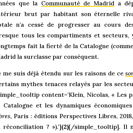
nnées que la
Communauté de Madrid
a dép
ntérieur brut par habitant son éternelle riva
otale n’a cessé de progresser au cours de
resque tous les compartiments et secteurs, 
ongtemps fait la fierté de la Catalogne (comme
adrid la surclasse par conséquent.
e me suis déjà étendu sur les raisons de ce
so
ertains mythes tenaces relayés par les secte
simple_tooltip content=’Klein, Nicolas, « Les 
a Catalogne et les dynamiques économiques
ibres
, Paris : éditions Perspectives Libres, 2018
a réconciliation ? »).’]
(2)
[/simple_tooltip]. Il