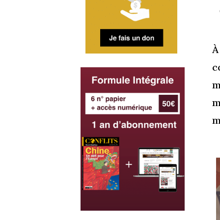
À
c
m
m
m