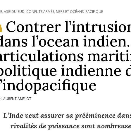
IE
,
ASIE DU SUD
,
CONFLITS ARMÉS
,
MERS ET OCÉANS
,
PACIFIQUE
Contrer l’intrusio
dans l’ocean indien.
articulations marit
politique indienne 
l’indopacifique
LAURENT AMELOT
r
L’Inde veut assurer sa prééminence dans
rivalités de puissance sont nombreuse