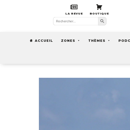
LA REVUE
BOUTIQUE
Search Button
Search
for:
ACCUEIL
ZONES
THÈMES
POD