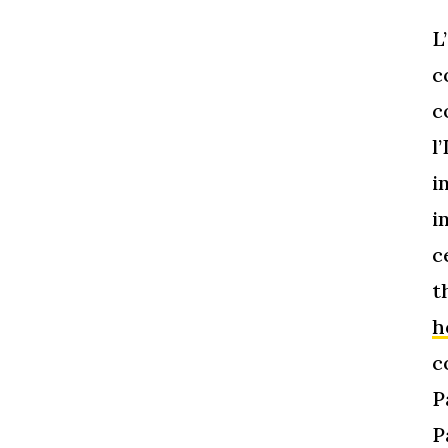
L
c
c
l
i
i
c
t
h
c
P
P