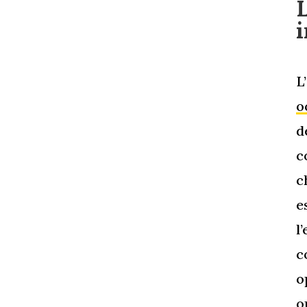
i
L
o
d
c
c
e
l
c
o
o