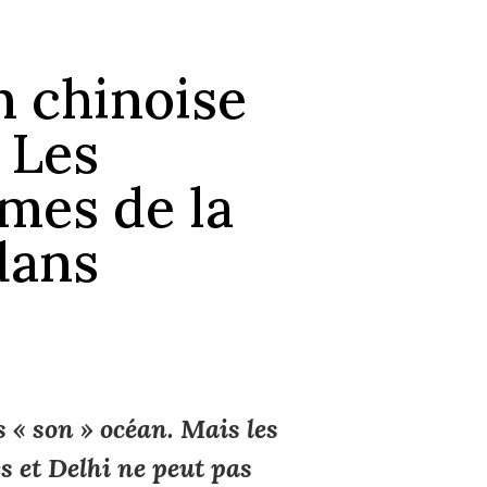
n chinoise
 Les
imes de la
dans
 « son » océan. Mais les
s et Delhi ne peut pas