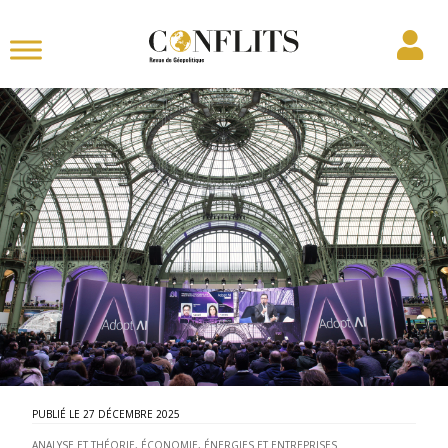
27 DÉCEMBRE 2025
ANALYSE ET THÉORIE
,
ÉCONOMIE, ÉNERGIES ET ENTREPRISES