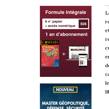
L
r
e
r
c
e
d
c
l
l