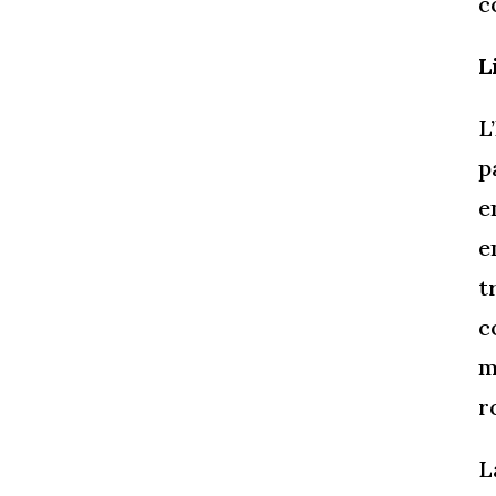
c
L
L
p
e
e
t
c
m
r
L