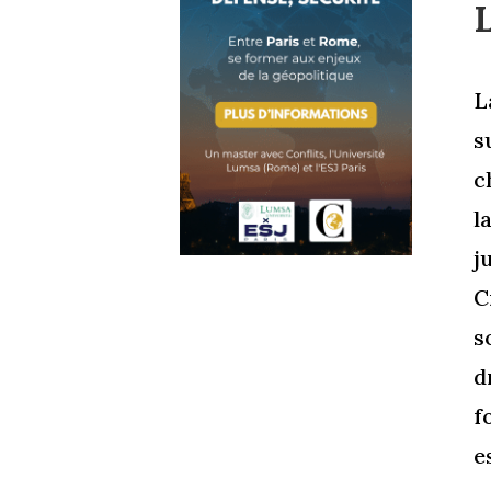
L
L
s
c
l
j
C
s
d
f
e