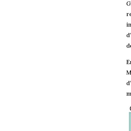
G
r
i
d
d
E
M
d
m