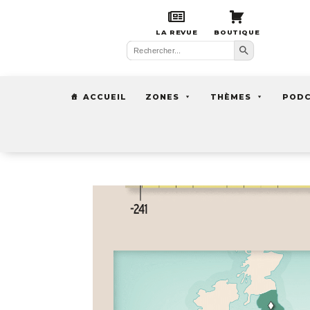
LA REVUE
BOUTIQUE
Search Button
Search
for:
ACCUEIL
ZONES
THÈMES
POD