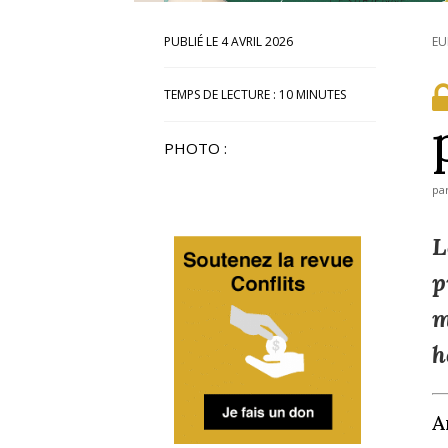
4 AVRIL 2026
EU
TEMPS DE LECTURE :
10
MINUTES
PHOTO :
pa
L
p
m
h
A