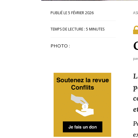
5 FÉVRIER 2026
AS
TEMPS DE LECTURE :
5
MINUTES
PHOTO :
pa
L
p
c
e
P
e