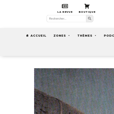
LA REVUE
BOUTIQUE
Search Button
Search
for:
ACCUEIL
ZONES
THÈMES
POD