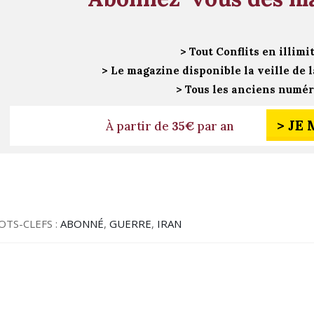
> Tout Conflits en illimi
> Le magazine disponible la veille de l
> Tous les anciens numé
> JE
À partir de
35€
par an
OTS-CLEFS :
ABONNÉ
,
GUERRE
,
IRAN