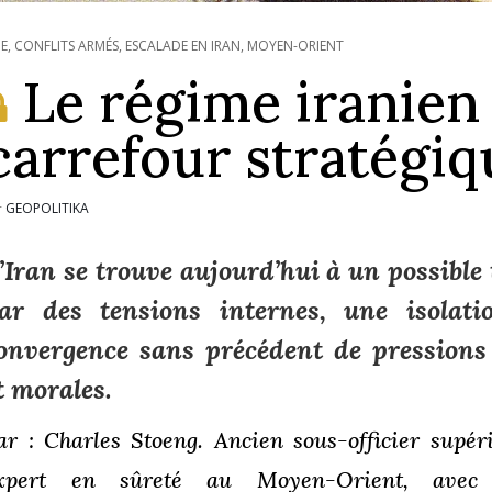
IE
,
CONFLITS ARMÉS
,
ESCALADE EN IRAN
,
MOYEN-ORIENT
Le régime iranien
carrefour stratégiq
GEOPOLITIKA
r
’Iran se trouve aujourd’hui à un possible
ar des tensions internes, une isolati
onvergence sans précédent de pressions 
t morales.
ar : Charles Stoeng. Ancien sous-officier supér
xpert en sûreté au Moyen-Orient, avec 