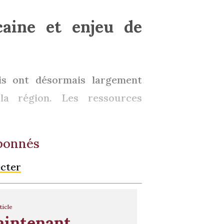
caine et enjeu de
nis ont désormais largement
la région. Les ressources
abonnés
ecter
ticle
aintenant