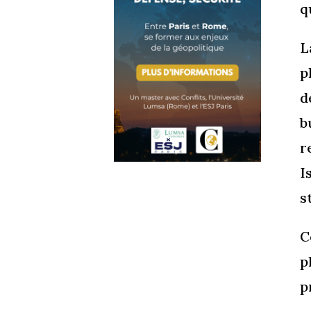
q
L
p
d
b
r
I
s
C
p
p