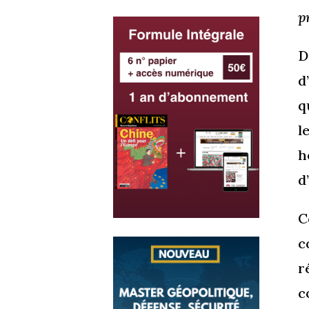
p
D
d
q
l
h
d
C
c
r
c