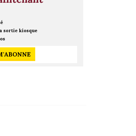
té
a sortie kiosque
ros
 M'ABONNE