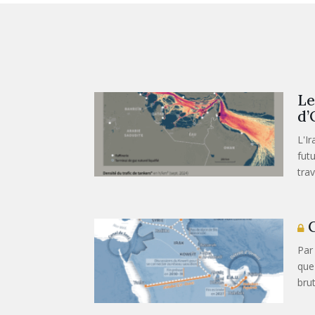
Le
d
L'I
fut
trav
C
Par
que
brut