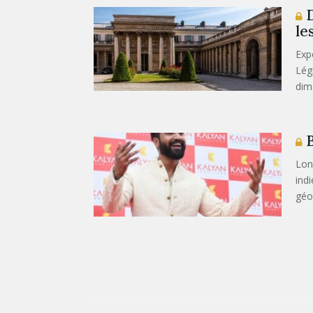
D
le
Exp
Lég
dim
B
Lon
ind
géo