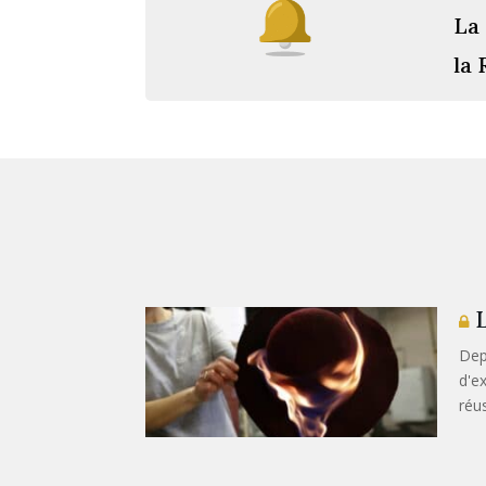
La 
la 
L
Dep
d'e
réu