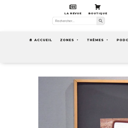
LA REVUE
BOUTIQUE
Search Button
Search
for:
ACCUEIL
ZONES
THÈMES
POD