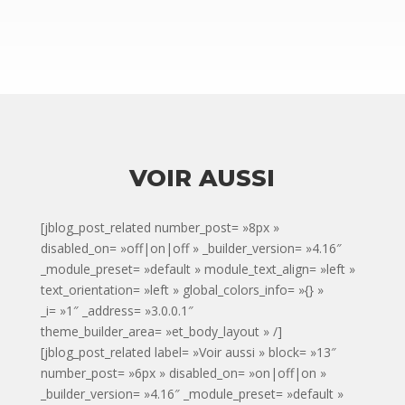
VOIR AUSSI
[jblog_post_related number_post= »8px »
disabled_on= »off|on|off » _builder_version= »4.16″
_module_preset= »default » module_text_align= »left »
text_orientation= »left » global_colors_info= »{} »
_i= »1″ _address= »3.0.0.1″
theme_builder_area= »et_body_layout » /]
[jblog_post_related label= »Voir aussi » block= »13″
number_post= »6px » disabled_on= »on|off|on »
_builder_version= »4.16″ _module_preset= »default »