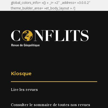
global_colors_info= »{} » _i= »2″ _address= »3.0.0.2″
theme_builder_area= »et_body_layout » /]
Kiosque
Lire les revues
Consulter le sommaire de toutes nos revues