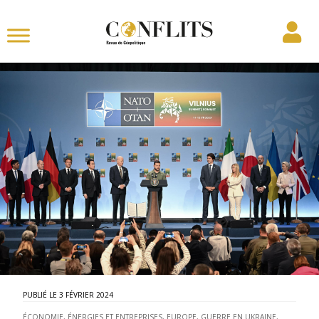
3 FÉVRIER 2024
ÉCONOMIE, ÉNERGIES ET ENTREPRISES
,
EUROPE
,
GUERRE EN UKRAINE
,