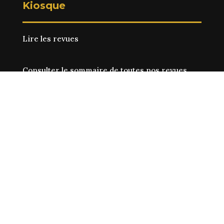
Kiosque
Lire les revues
Consulter le sommaire de toutes nos revues
Localiser
Conflits
dans le point de vente le plus
proche de chez vous
Abonnement
Découvrir les
offres d‘abonnement
Imprimer le
formulaire d’abonnement
Accéder à mon compte client