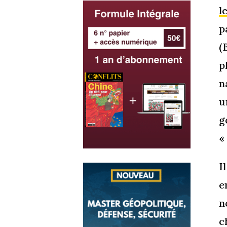
l
p
(
p
n
u
g
«
I
e
n
c