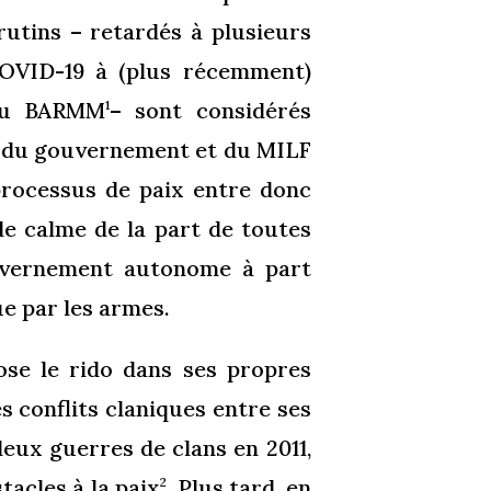
utins – retardés à plusieurs
COVID-19 à (plus récemment)
 du BARMM
– sont considérés
1
 du gouvernement et du MILF
 processus de paix entre donc
de calme de la part de toutes
uvernement autonome à part
ue par les armes.
ose le rido dans ses propres
s conflits claniques entre ses
eux guerres de clans en 2011,
tacles à la paix
. Plus tard, en
2