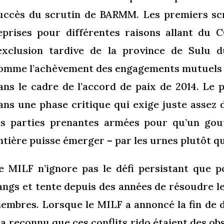
uccès du scrutin de BARMM. Les premiers scr
eprises pour différentes raisons allant du 
’exclusion tardive de la province de Sulu
omme l’achèvement des engagements mutuels
ans le cadre de l’accord de paix de 2014. Le
ans une phase critique qui exige juste assez 
es parties prenantes armées pour qu’un go
ntière puisse émerger – par les urnes plutôt q
e MILF n’ignore pas le défi persistant que p
angs et tente depuis des années de résoudre le
embres. Lorsque le MILF a annoncé la fin de d
l a reconnu que ces conflits rido étaient des obs