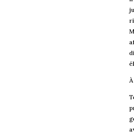
j
r
M
a
d
é
À
T
p
g
a