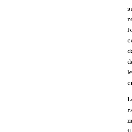
s
r
l
c
d
d
l
e
L
r
m
i