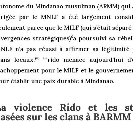
utonome du Mindanao musulman (ARMM) qui 
irigée par le MNLF a été largement cons
eulement parce que le MILF (qui s’était séparé
ivergences stratégiques)
a poursuivi sa rébel
5
NLF n’a pas réussi à affirmer sa légitimité 
lans locaux.
rido menace aujourd’hui d
(6) Le
’achoppement pour le MILF et le gouvernement
our établir une paix durable à Mindanao.
La violence Rido et les st
basées sur les clans à BARMM