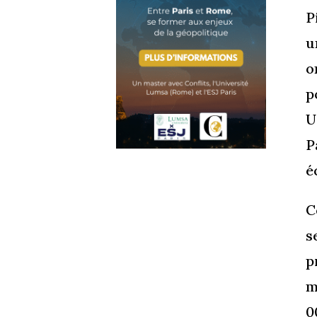
P
u
o
p
U
P
é
C
s
p
m
0