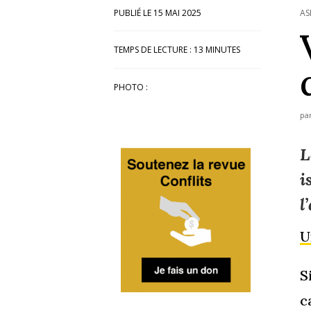
15 MAI 2025
AS
TEMPS DE LECTURE :
13
MINUTES
PHOTO :
pa
L
i
l
U
S
c