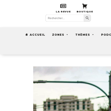
LA REVUE
BOUTIQUE
Search Button
Search
for:
ACCUEIL
ZONES
THÈMES
POD