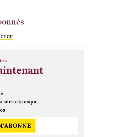
n
abonnés
ecter
ticle
aintenant
té
a sortie kiosque
ros
 M'ABONNE