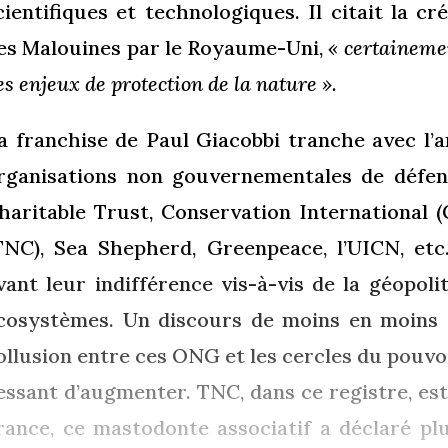
cientifiques et technologiques. Il citait la c
les Malouines par le Royaume-Uni,
« certaineme
es enjeux de protection de la nature ».
a franchise de Paul Giacobbi tranche avec l’
rganisations non gouvernementales de défen
haritable Trust, Conservation International 
TNC), Sea Shepherd, Greenpeace, l’UICN, etc
vant leur indifférence vis-à-vis de la géopoli
cosystèmes. Un discours de moins en moins cr
ollusion entre ces ONG et les cercles du pouvo
essant d’augmenter. TNC, dans ce registre, est
rance, ce mastodonte associatif a déclaré plu