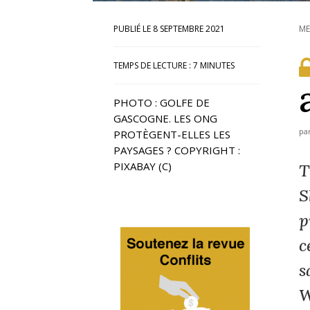
8 SEPTEMBRE 2021
ME
TEMPS DE LECTURE :
7
MINUTES
PHOTO : GOLFE DE
GASCOGNE. LES ONG
pa
PROTÈGENT-ELLES LES
PAYSAGES ? COPYRIGHT :
PIXABAY (C)
T
S
p
c
s
W