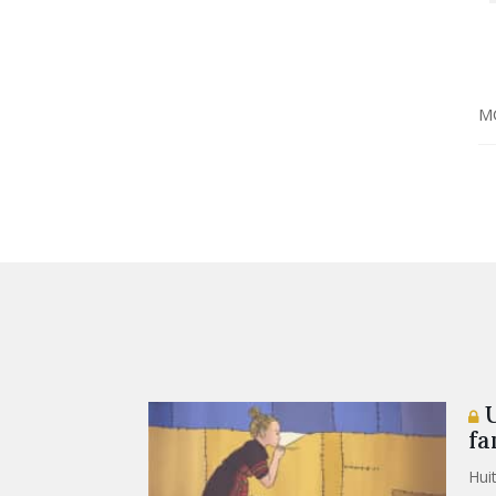
M
U
fa
Hui