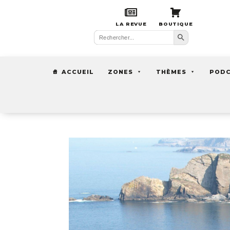
LA REVUE
BOUTIQUE
Search Button
Search
for:
ACCUEIL
ZONES
THÈMES
POD