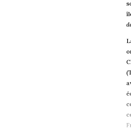
s
î
d
L
o
C
(
a
é
c
c
F