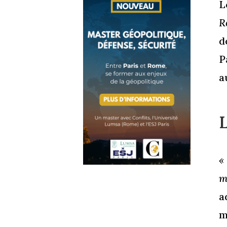
L
R
d
P
a
«
m
a
m