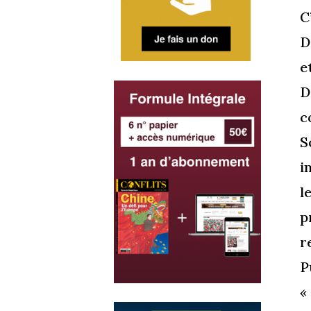
C
D
e
D
c
S
i
l
p
r
P
«