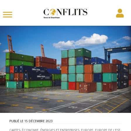
15 DÉCEMBRE 2023
CARTES
,
ÉCONOMIE, ÉNERGIES ET ENTREPRISES
,
EUROPE
,
EUROPE DE L'EST
,