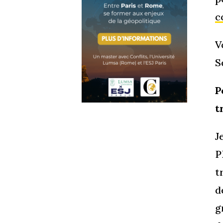
c
V
S
P
t
J
P
t
d
g