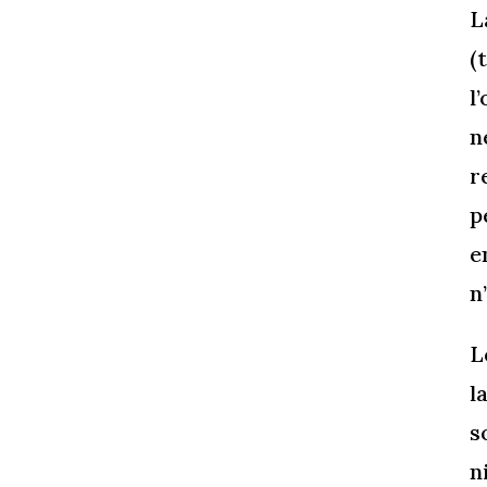
L
(
l
n
r
p
e
n
L
l
s
n