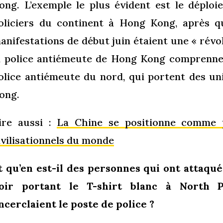
ong. L’exemple le plus évident est le déplo
oliciers du continent à Hong Kong, après q
anifestations de début juin étaient une « révo
a police antiémeute de Hong Kong comprenne
olice antiémeute du nord, qui portent des un
ong.
ire aussi :
La Chine se positionne comme p
ivilisationnels du monde
t qu’en est-il des personnes qui ont attaqué
oir portant le T-shirt blanc à North P
ncerclaient le poste de police ?