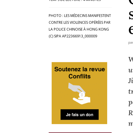
PHOTO : LES MÉDECINS MANIFESTENT
CONTRE LES VIOLENCES OPÉRÉES PAR
LA POLICE CHINOISE À HONG KONG
(C) SIPA AP22366913_000009
pa
W
u
J
t
p
R
m