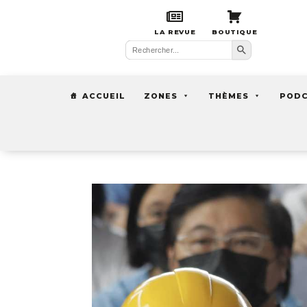
LA REVUE
BOUTIQUE
Search Button
Search
for:
ACCUEIL
ZONES
THÈMES
POD