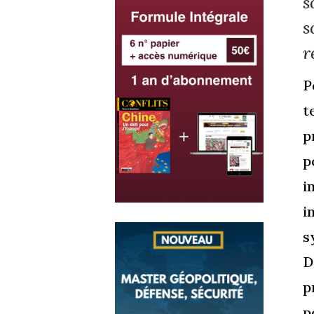
s
s
r
P
t
p
p
i
i
s
D
p
p