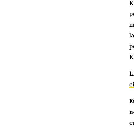
K
p
m
l
p
K
L
c
E
n
e