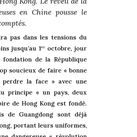
 Hong Kong. Le réveil de la
ieuses en Chine pousse le
 comptés.
dra pas dans les tensions du
oins jusqu’au 1
octobre, jour
er
 fondation de la République
rop soucieux de faire « bonne
 perdre la face » avec une
 du principe « un pays, deux
toire de Hong Kong est fondé.
ois de Guangdong sont déjà
ong, portant leurs uniformes,
 une dangereuse «
révolution