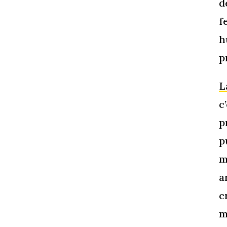
d
f
h
p
L
c
p
p
m
a
c
m