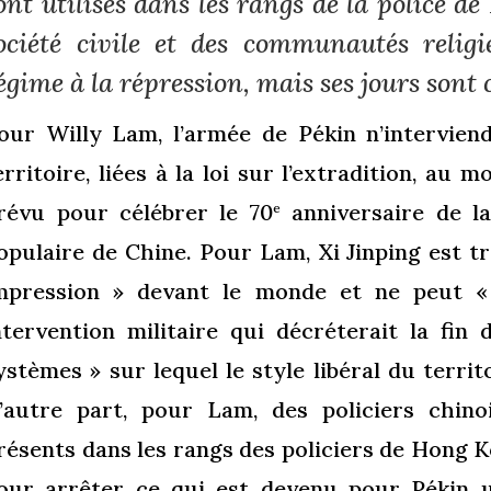
ont utilisés dans les rangs de la police de
ociété civile et des communautés relig
égime à la répression, mais ses jours sont
our Willy Lam, l’armée de Pékin n’intervien
erritoire, liées à la loi sur l’extradition, au m
révu pour célébrer le 70
anniversaire de la
e
opulaire de Chine. Pour Lam, Xi Jinping est t
mpression » devant le monde et ne peut «
ntervention militaire qui décréterait la fin
ystèmes » sur lequel le style libéral du terri
’autre part, pour Lam, des policiers chin
résents dans les rangs des policiers de Hong K
our arrêter ce qui est devenu pour Pékin