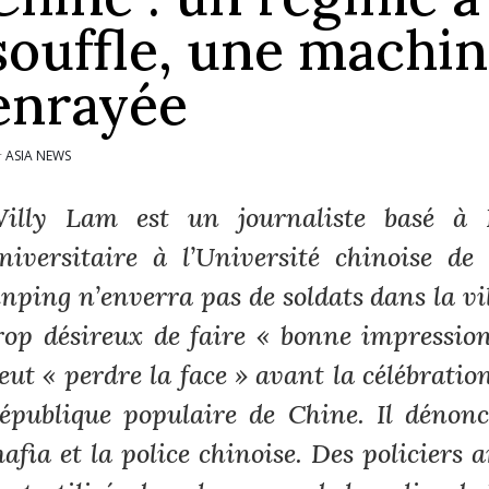
souffle, une machin
enrayée
ASIA NEWS
r
illy Lam est un journaliste basé à 
niversitaire à l’Université chinoise d
inping n’enverra pas de soldats dans la vil
rop désireux de faire « bonne impressio
eut « perdre la face » avant la célébratio
épublique populaire de Chine. Il dénonc
afia et la police chinoise. Des policier