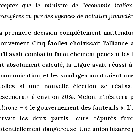
ccepter que le ministre de l’économie italie
trangères ou par des agences de notation financièr
a première décision complètement inattendue f
ouvement Cinq Étoiles choisissait l’alliance
u’il avait combattu farouchement pendant les l
ut absolument calculé, la Ligue avait réussi à
ommunication, et les sondages montraient une
toiles si une nouvelle élection se réali
escendrait à environ 20%. Meloni n’hésitera p
oltrone
– « le gouvernement des fauteuils ». L’
ervait les deux partis, leurs députés fur
otentiellement dangereuse. Une union bizarre p