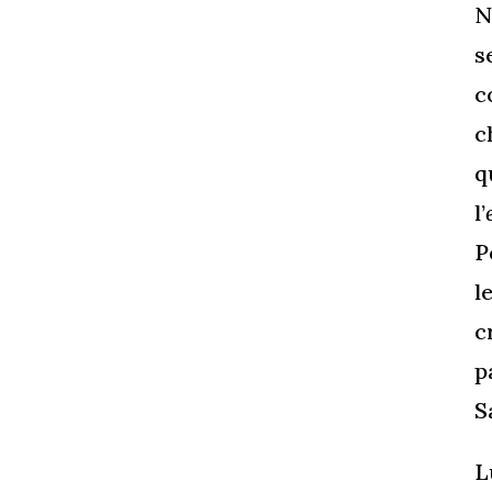
N
s
c
c
q
l’
P
l
c
p
S
L