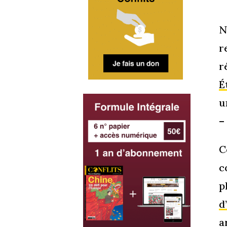
N
r
r
É
u
–
C
c
p
d
a