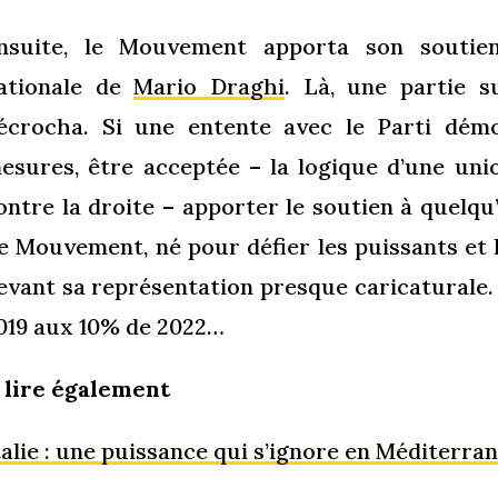
nsuite, le Mouvement apporta son soutie
ationale de
Mario Draghi
. Là, une partie s
écrocha. Si une entente avec le Parti démo
esures, être acceptée – la logique d’une un
ontre la droite – apporter le soutien à quelq
e Mouvement, né pour défier les puissants et l
evant sa représentation presque caricaturale.
019 aux 10% de 2022…
 lire également
talie : une puissance qui s’ignore en Méditerran