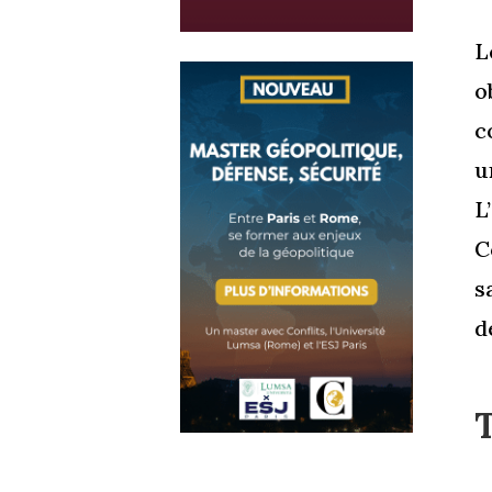
L
o
c
u
L
C
s
d