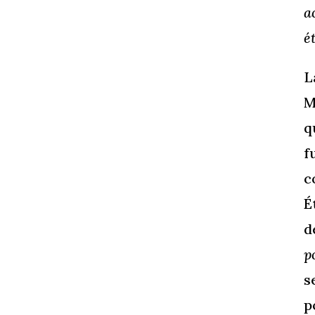
a
é
L
M
q
f
c
É
d
p
s
p