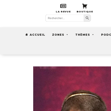
LA REVUE
BOUTIQUE
Search Button
Search
for:
ACCUEIL
ZONES
THÈMES
POD