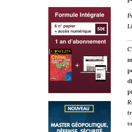
P
L
C
m
p
d
p
R
t
v