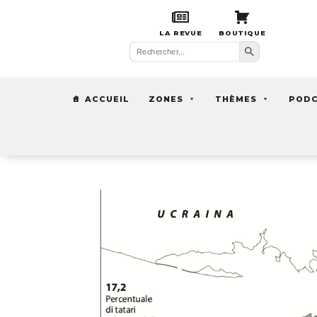
LA REVUE
BOUTIQUE
Search Button
Search
for:
ACCUEIL
ZONES
THÈMES
POD