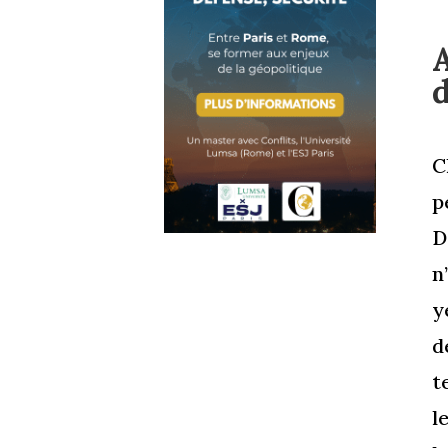
C
p
D
n
y
d
t
l