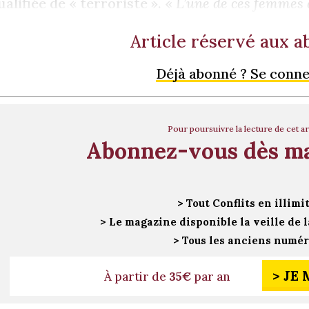
ualifiée de « terroriste ». «
L’une de ces femmes 
Article réservé aux 
Déjà abonné ? Se conn
Pour poursuivre la lecture de cet ar
Abonnez-vous dès m
> Tout Conflits en illimi
> Le magazine disponible la veille de l
> Tous les anciens numé
> JE
À partir de
35€
par an