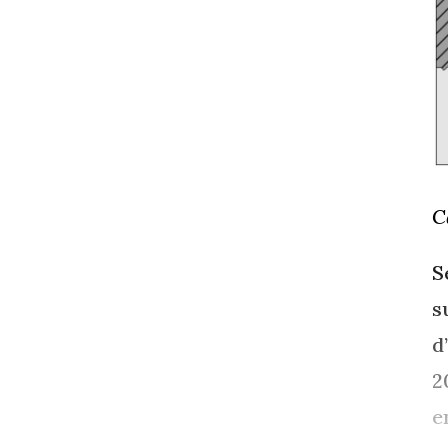
C
S
s
d
2
e