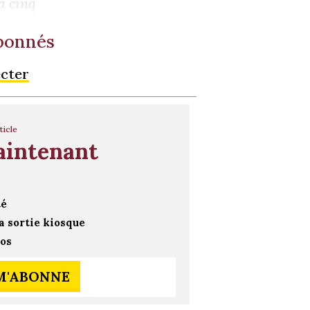
a cinq
abonnés
ecter
ticle
aintenant
té
a sortie kiosque
ros
 M'ABONNE