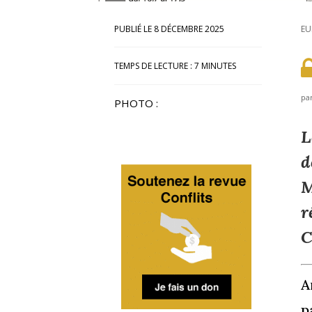
8 DÉCEMBRE 2025
EU
TEMPS DE LECTURE :
7
MINUTES
pa
PHOTO :
L
d
M
r
C
A
p