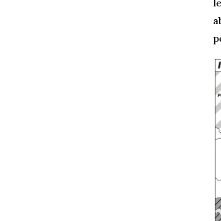
l
a
p