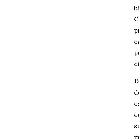
b
C
p
c
p
d
D
d
e
d
s
m