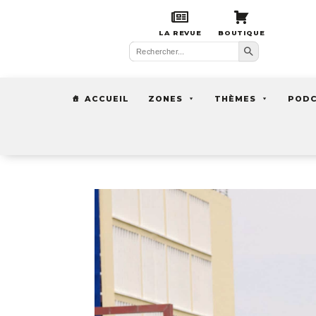
LA REVUE
BOUTIQUE
Search Button
Search
for:
ACCUEIL
ZONES
THÈMES
POD