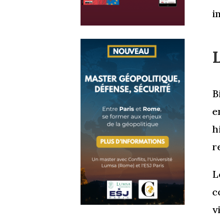
i
B
e
h
r
L
c
v