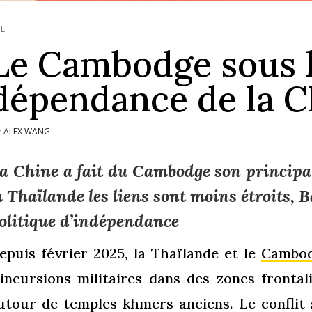
IE
Le Cambodge sous 
dépendance de la C
ALEX WANG
r
a Chine a fait du Cambodge son principal 
a Thaïlande les liens sont moins étroits,
olitique d’indépendance
epuis février 2025, la Thaïlande et le
Cambo
’incursions militaires dans des zones fronta
utour de temples khmers anciens. Le conflit s