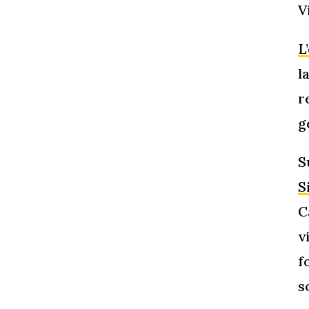
V
L
l
r
g
S
S
C
v
f
s