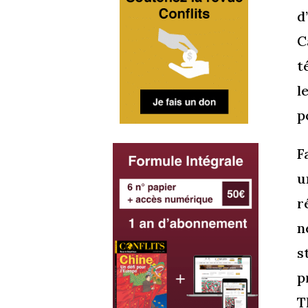
d
C
t
l
p
F
u
r
n
s
p
T