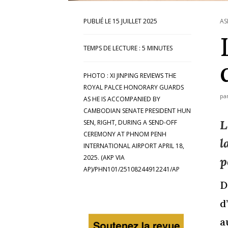
15 JUILLET 2025
AS
TEMPS DE LECTURE :
5
MINUTES
PHOTO : XI JINPING REVIEWS THE
ROYAL PALCE HONORARY GUARDS
pa
AS HE IS ACCOMPANIED BY
CAMBODIAN SENATE PRESIDENT HUN
L
SEN, RIGHT, DURING A SEND-OFF
CEREMONY AT PHNOM PENH
l
INTERNATIONAL AIRPORT APRIL 18,
2025. (AKP VIA
p
AP)/PHN101/25108244912241/AP
D
d
a