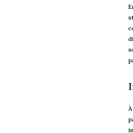
E
s
c
d
s
p
À
p
i