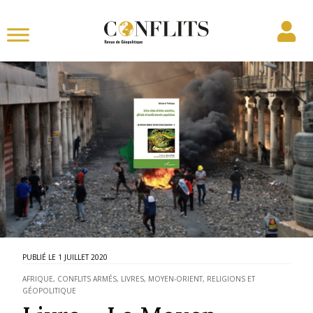
1 JUILLET 2020
AFRIQUE
,
CONFLITS ARMÉS
,
LIVRES
,
MOYEN-ORIENT
,
RELIGIONS ET
GÉOPOLITIQUE