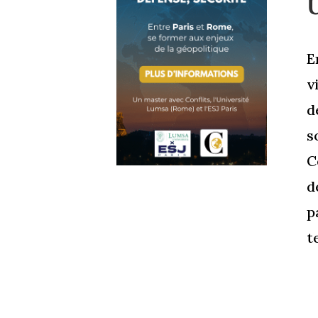
U
E
v
d
s
C
d
p
t