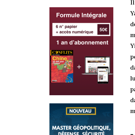
I
Y
d
m
Y
p
d
l
p
d
m