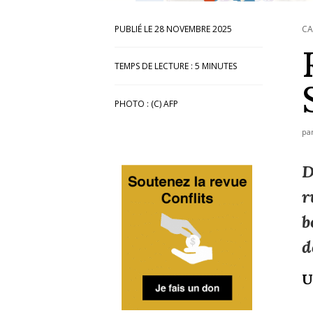
28 NOVEMBRE 2025
CA
TEMPS DE LECTURE :
5
MINUTES
PHOTO : (C) AFP
pa
D
r
b
d
U