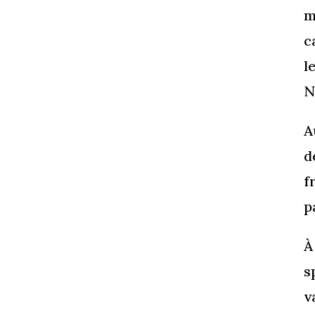
m
c
l
N
A
d
f
p
À
s
v