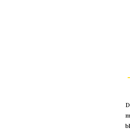
D
m
b