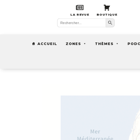
LA REVUE
BOUTIQUE
Search Button
Search
for:
ACCUEIL
ZONES
THÈMES
POD