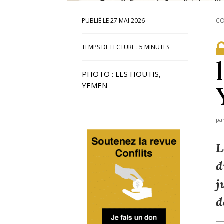
27 MAI 2026
CO
TEMPS DE LECTURE :
5
MINUTES
PHOTO : LES HOUTIS,
YEMEN
pa
L
d
j
d