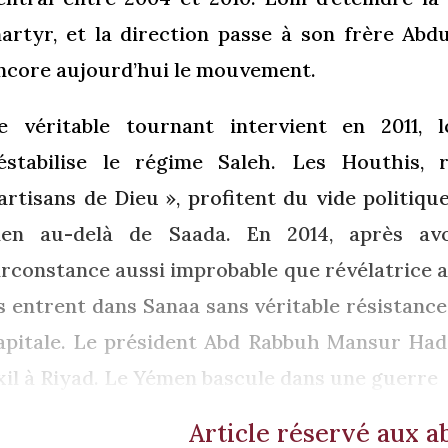
artyr, et la direction passe à son frère Abdu
ncore aujourd’hui le mouvement.
e véritable tournant intervient en 2011, 
éstabilise le régime Saleh. Les Houthis, r
artisans de Dieu », profitent du vide politiqu
ien au-delà de Saada. En 2014, après av
irconstance aussi improbable que révélatrice a
ls entrent dans Sanaa sans véritable résistance
apitale. Le président Abd Rabbuh Mansur Hadi
xil à Riyad. Le Yémen bascule dans une guerre
Article réservé aux 