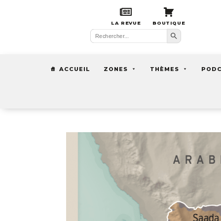
LA REVUE
BOUTIQUE
Search Button
Search
for:
ACCUEIL
ZONES
THÈMES
POD