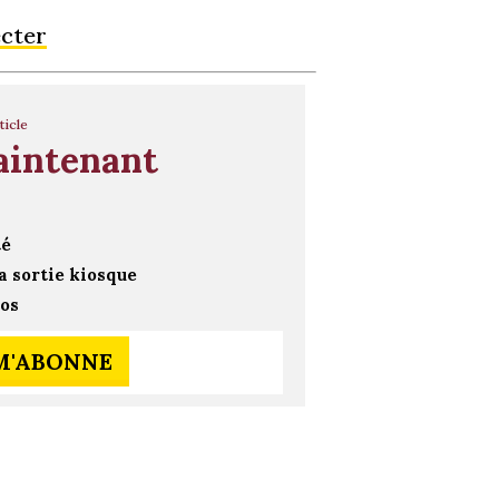
ecter
ticle
aintenant
té
a sortie kiosque
ros
 M'ABONNE