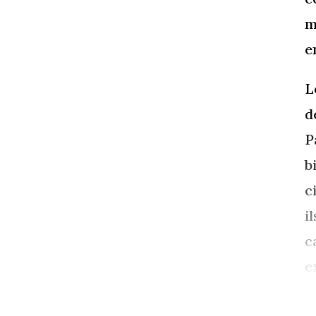
m
e
L
d
P
b
c
i
c
e