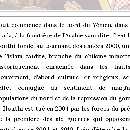
out commence dans le nord du
Yémen
, dans
aada, à la frontière de l’Arabie saoudite. C’est
outhi fonde, au tournant des années 2000, un
e l’islam zaïdite, branche du chiisme minorit
istoriquement enracinée dans les haut
ouvement, d’abord culturel et religieux, se
’effet conjugué du sentiment de margin
opulations du nord et de la répression du go
l-Houthi est tué en 2004 par les forces du pré
e la première des six guerres qui oppose
entral entre 2004 et 2010. Loin d’éteindre la 