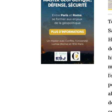
T
S
H
d
h
m
l
p
a
d
c