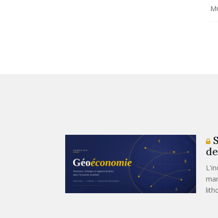
M
S
de
L'i
mar
lith