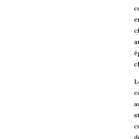
c
e
c
a
é
c
L
c
a
s
c
d