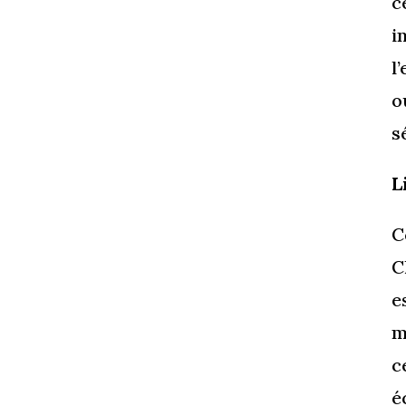
c
i
l
o
s
L
C
C
e
m
c
é