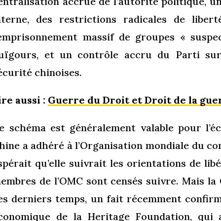
entralisation accrue de l’autorité politique, u
nterne, des restrictions radicales de libert
’emprisonnement massif de groupes « susp
uïgours, et un contrôle accru du Parti sur 
écurité chinoises.
ire aussi :
Guerre du Droit et Droit de la gue
e schéma est généralement valable pour l’éc
hine a adhéré à l’Organisation mondiale du c
spérait qu’elle suivrait les orientations de li
embres de l’OMC sont censés suivre. Mais la C
es derniers temps, un fait récemment confirmé
conomique de la Heritage Foundation, qui a