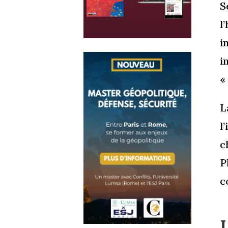
S
l
i
i
«
L
l
c
P
c
L