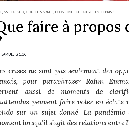
IE
,
ASIE DU SUD
,
CONFLITS ARMÉS
,
ÉCONOMIE, ÉNERGIES ET ENTREPRISES
Que faire à propos 
?
SAMUEL GREGG
r
es crises ne sont pas seulement des opp
amais, pour paraphraser Rahm Emmanu
ervent aussi de moments de clarifi
nattendus peuvent faire voler en éclats
olide sur un sujet donné. La pandémie 
oment lorsqu’il s’agit des relations entre 