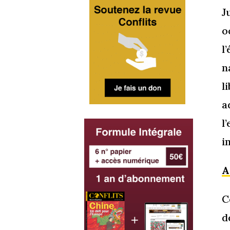
J
o
l
n
l
a
l
i
A
C
d