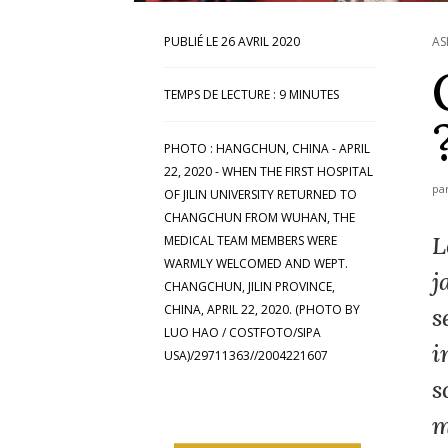
26 AVRIL 2020
AS
TEMPS DE LECTURE :
9
MINUTES
PHOTO : HANGCHUN, CHINA - APRIL
22, 2020 - WHEN THE FIRST HOSPITAL
pa
OF JILIN UNIVERSITY RETURNED TO
CHANGCHUN FROM WUHAN, THE
L
MEDICAL TEAM MEMBERS WERE
WARMLY WELCOMED AND WEPT.
j
CHANGCHUN, JILIN PROVINCE,
CHINA, APRIL 22, 2020. (PHOTO BY
s
LUO HAO / COSTFOTO/SIPA
i
USA)/29711363//2004221607
s
m