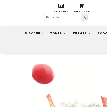
LA REVUE
BOUTIQUE
Search Button
Search
for:
ACCUEIL
ZONES
THÈMES
POD