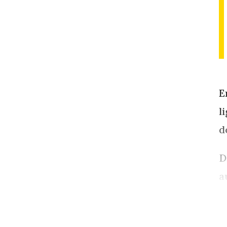
E
l
d
D
a