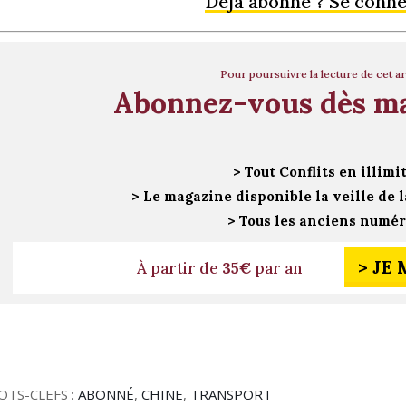
Déjà abonné ? Se conn
Pour poursuivre la lecture de cet ar
Abonnez-vous dès m
> Tout Conflits en illimi
> Le magazine disponible la veille de l
> Tous les anciens numé
> JE
À partir de
35€
par an
OTS-CLEFS :
ABONNÉ
,
CHINE
,
TRANSPORT