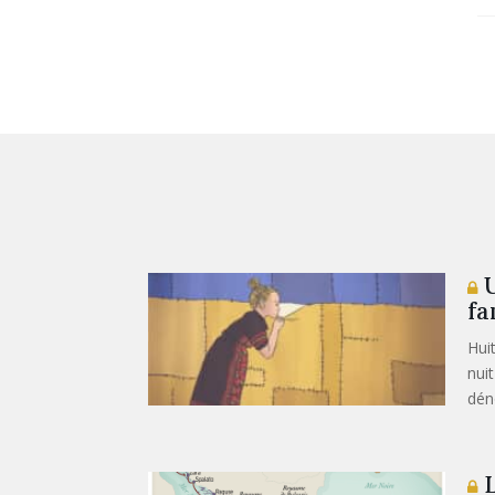
U
fa
Hui
nui
dén
L