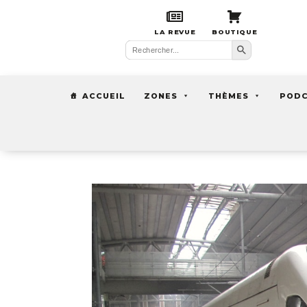
LA REVUE
BOUTIQUE
Search Button
Search
for:
ACCUEIL
ZONES
THÈMES
POD