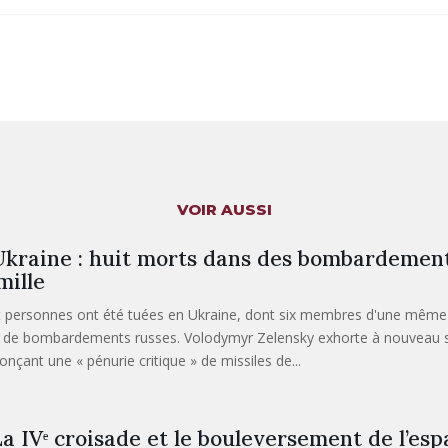
VOIR AUSSI
kraine : huit morts dans des bombardement
mille
t personnes ont été tuées en Ukraine, dont six membres d'une même f
t de bombardements russes. Volodymyr Zelensky exhorte à nouveau ses 
onçant une « pénurie critique » de missiles de...
a IVᵉ croisade et le bouleversement de l’es