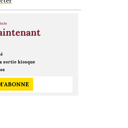
ecter
ticle
aintenant
té
a sortie kiosque
ros
 M'ABONNE