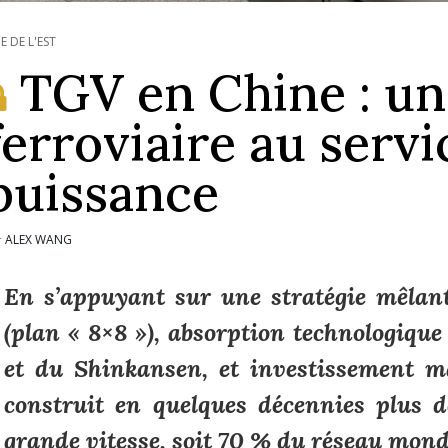
IE DE L'EST
TGV en Chine : u
ferroviaire au servi
puissance
ALEX WANG
r
En s’appuyant sur une stratégie mêlant 
(plan « 8×8 »), absorption technologiqu
et du Shinkansen, et investissement m
construit en quelques décennies plus 
grande vitesse, soit 70 % du réseau mond