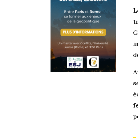
L
t
G
i
d
A
s
é
f
p