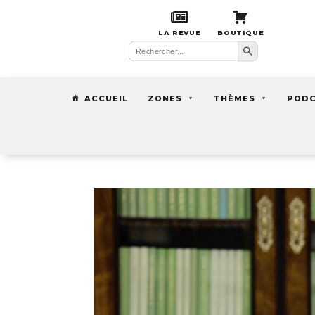
LA REVUE
BOUTIQUE
Search Button
Search
for:
ACCUEIL
ZONES
THÈMES
POD