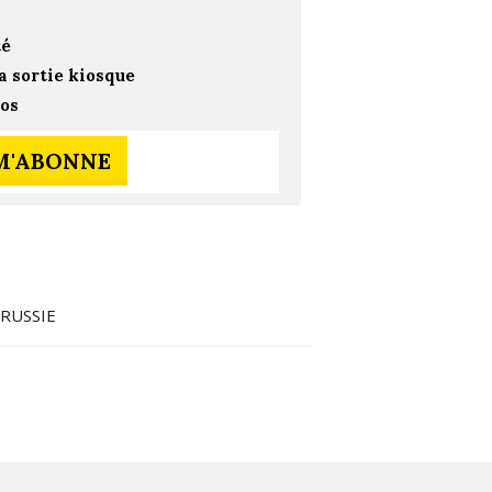
té
a sortie kiosque
ros
 M'ABONNE
,
RUSSIE