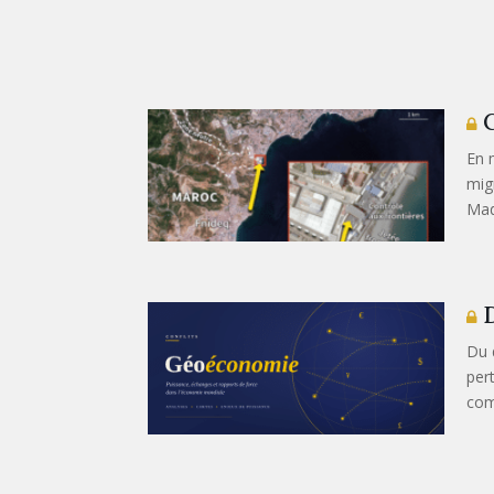
C
En 
mig
Mad
D
Du 
per
com