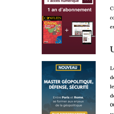
C
c
e
U
L
d
l
d
0
u