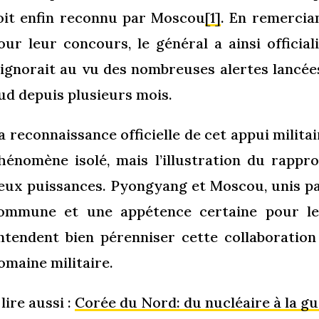
oit enfin reconnu par Moscou
[1]
. En remerci
our leur concours, le général a ainsi officia
’ignorait au vu des nombreuses alertes lancées
ud depuis plusieurs mois.
a reconnaissance officielle de cet appui militair
hénomène isolé, mais l’illustration du rappr
eux puissances. Pyongyang et Moscou, unis pa
ommune et une appétence certaine pour le 
ntendent bien pérenniser cette collaboration
omaine militaire.
 lire aussi :
Corée du Nord: du nucléaire à la gu