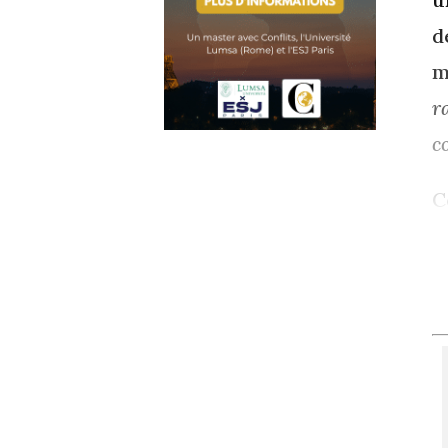
d
m
r
c
C