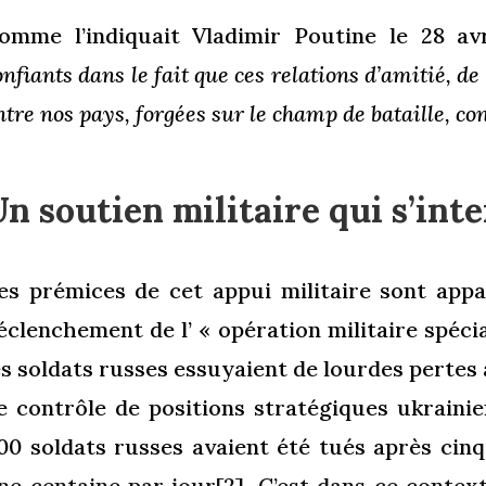
omme l’indiquait Vladimir Poutine le 28 av
onfiants dans le fait que ces relations d’amitié, d
ntre nos pays, forgées sur le champ de bataille, c
n soutien militaire qui s’inte
es prémices de cet appui militaire sont app
éclenchement de l’ « opération militaire spécia
es soldats russes essuyaient de lourdes pertes 
e contrôle de positions stratégiques ukraini
00 soldats russes avaient été tués après cinq 
ne centaine par jour
[2]
. C’est dans ce conte