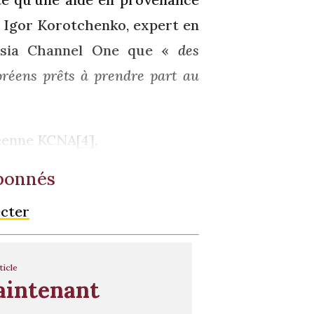
. Igor Korotchenko, expert en
ussia Channel One que «
des
oréens prêts à prendre part au
oréenne KCNA
[4]
,
abonnés
ecter
ticle
aintenant