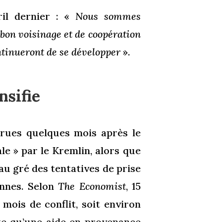
ril dernier : «
Nous sommes
e bon voisinage et de coopération
ontinueront de se développer
».
nsifie
arues quelques mois après le
le » par le Kremlin, alors que
au gré des tentatives de prise
ennes. Selon
The Economist
, 15
mois de conflit, soit environ
xte qu’une aide en provenance