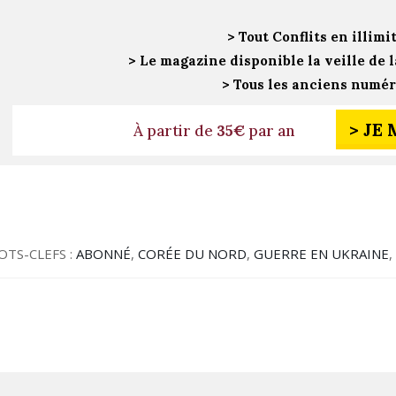
> Tout Conflits en illimi
> Le magazine disponible la veille de l
> Tous les anciens numé
> JE
À partir de
35€
par an
OTS-CLEFS :
ABONNÉ
,
CORÉE DU NORD
,
GUERRE EN UKRAINE