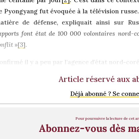
e Pyongyang fut évoquée à la télévision russe
atière de défense, expliquait ainsi sur R
apports font état de 100 000 volontaires nord-c
onflit
»
[3]
.
onfirmé il y a peu par l’agence d’état nord-c
Article réservé aux 
Déjà abonné ? Se conn
Pour poursuivre la lecture de cet ar
Abonnez-vous dès m