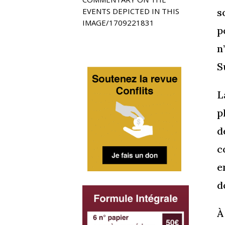
s
EVENTS DEPICTED IN THIS
IMAGE/1709221831
p
n
S
L
p
d
c
e
d
À