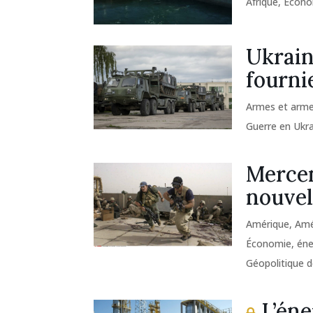
Afrique
,
Économ
Ukrain
fourni
Armes et arm
Guerre en Ukr
Mercen
nouvel
Amérique
,
Amé
Économie, éner
Géopolitique d
L’éne