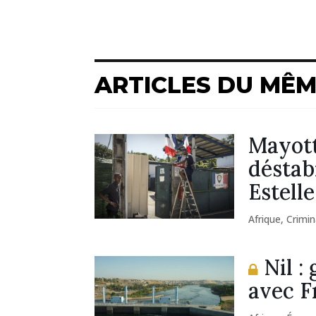
ARTICLES DU MÊ
Mayott
déstabi
Estell
Afrique
,
Crimin
Nil :
avec F