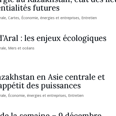
ntialités futures
rale
,
Cartes
,
Économie, énergies et entreprises
,
Entretien
’Aral : les enjeux écologiques
rale
,
Mers et océans
zakhstan en Asie centrale et
’appétit des puissances
rale
,
Économie, énergies et entreprises
,
Entretien
 de la semaine – 9 décembre