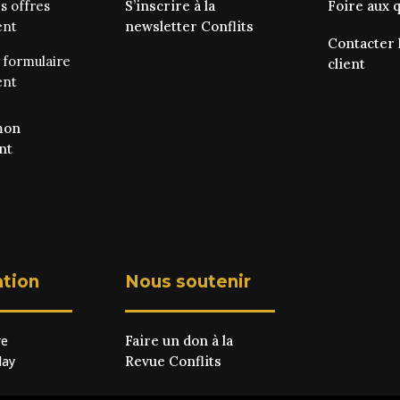
es
offres
S’inscrire à la
Foire aux 
ent
newsletter Conflits
Contacter 
e
formulaire
client
ent
mon
nt
ation
Nous soutenir
re
Faire un don à la
lay
Revue Conflits