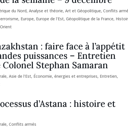
rique du Nord
,
Analyse et théorie
,
Art et Géopolitique
,
Conflits arm
 terrorisme
,
Europe
,
Europe de l'Est
,
Géopolitique de la France
,
Histoi
Orient
zakhstan : faire face à l’appétit
andes puissances – Entretien
e Colonel Stephan Samaran
rale
,
Asie de l'Est
,
Économie, énergies et entreprises
,
Entretien
,
t
ocessus d’Astana : histoire et
rale
,
Conflits armés