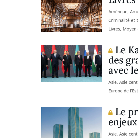
Amérique
,
Amé
Criminalité et
Livres
,
Moyen-
Le Ka
des gr
avec l
Asie
,
Asie cent
Europe de l'Es
Le pr
enjeux
Asie
,
Asie cent