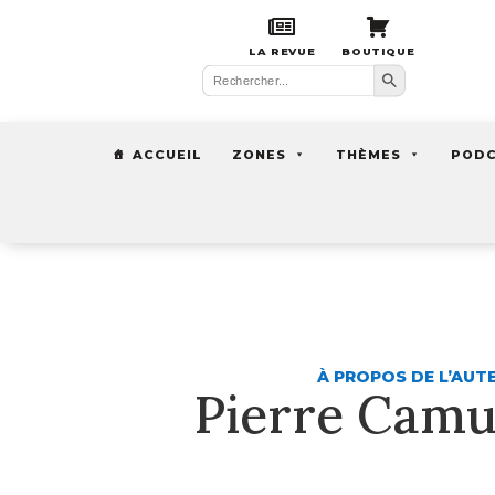
LA REVUE
BOUTIQUE
Search Button
Search
for:
ACCUEIL
ZONES
THÈMES
POD
À PROPOS DE L’AUT
Pierre Camu