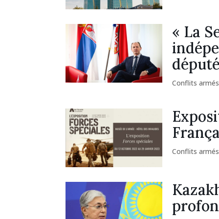
« La S
indépe
député
Conflits armé
Exposit
França
Conflits armé
Kazakh
profon