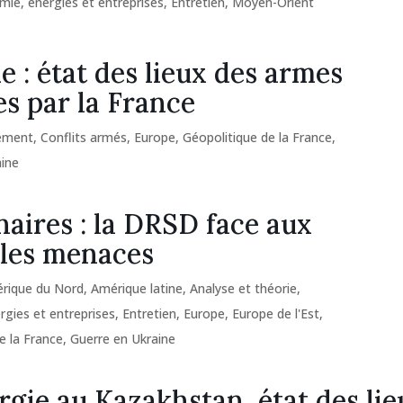
ie, énergies et entreprises
,
Entretien
,
Moyen-Orient
e : état des lieux des armes
es par la France
ement
,
Conflits armés
,
Europe
,
Géopolitique de la France
,
aine
aires : la DRSD face aux
les menaces
rique du Nord
,
Amérique latine
,
Analyse et théorie
,
gies et entreprises
,
Entretien
,
Europe
,
Europe de l'Est
,
e la France
,
Guerre en Ukraine
rgie au Kazakhstan, état des lie