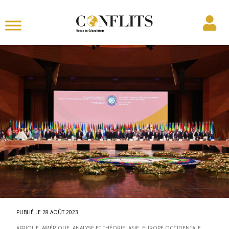
28 AOÛT 2023
AFRIQUE
,
AMÉRIQUE
,
ANALYSE ET THÉORIE
,
ASIE
,
EUROPE OCCIDENTALE