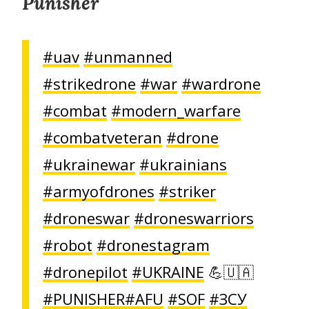
Punisher
#uav
#unmanned
#strikedrone
#war
#wardrone
#combat
#modern_warfare
#combatveteran
#drone
#ukrainewar
#ukrainians
#armyofdrones
#striker
#droneswar
#droneswarriors
#robot
#dronestagram
#dronepilot
#UKRAINE
💪🇺🇦
#PUNISHER
#AFU
#SOF
#ЗСУ