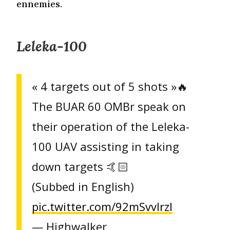
ennemies.
Leleka-100
« 4 targets out of 5 shots »🔥
The BUAR 60 OMBr speak on
their operation of the Leleka-
100 UAV assisting in taking
down targets 🤙🏻
(Subbed in English)
pic.twitter.com/92mSvvlrzl
— Highwalker