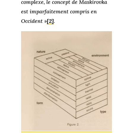
complexe, le concept de Maskirovka
est imparfaitement compris en
Occident »
[2]
.