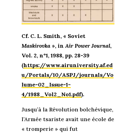
Cf. C. L. Smith, « Soviet
Maskirovka
», in
Air Power Journal
,
Vol. 2, n°1, 1988, pp. 28-39
(
https://www.airuniversity.af.ed
u/Portals/10/ASPJ/journals/Vo
lume-02_Issue-1-
4/1988_Vol2_No1.pdf
).
Jusqu’à la Révolution bolchévique,
l’Armée tsariste avait une école de
« tromperie » qui fut