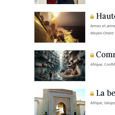
Haute
Armes et arm
Moyen-Orient
Comme
Afrique
,
Confli
La be
Afrique
,
Géopol