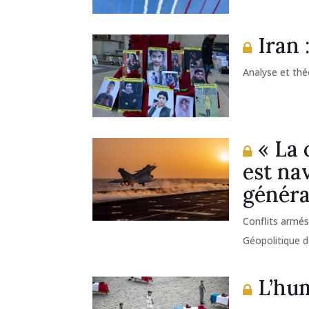
Iran :
Analyse et thé
« La 
est na
généra
Conflits armé
Géopolitique d
L’hum