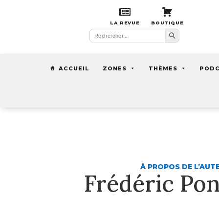
LA REVUE
BOUTIQUE
Search Button
Search
for:
ACCUEIL
ZONES
THÈMES
POD
À PROPOS DE L’AUT
Frédéric Po