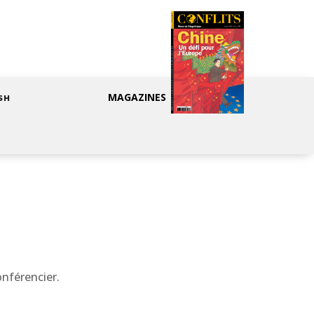
MAGAZINES
SH
onférencier.