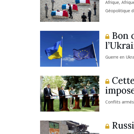
Afrique
,
Afriqu
Géopolitique d
Bon c
l’Ukra
Guerre en Ukr
Cette
impos
Conflits armé
Russi