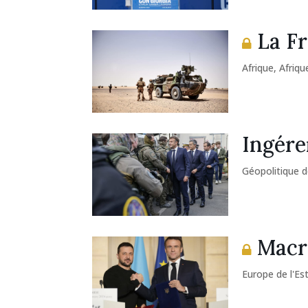
La Fr
Afrique
,
Afriqu
Ingére
Géopolitique d
Macro
Europe de l'Es