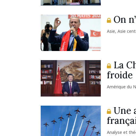
On n’
Asie
,
Asie cent
La Ch
froide
Amérique du 
Une a
frança
Analyse et thé