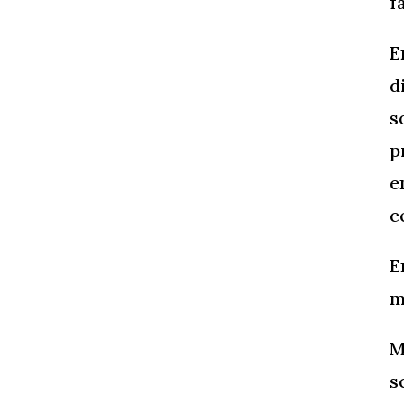
f
E
d
s
p
e
c
E
m
M
s