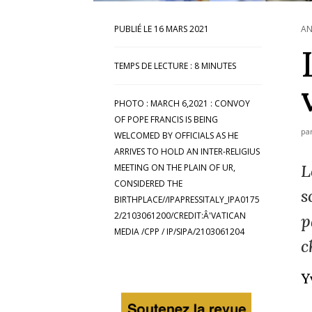
16 MARS 2021
AN
TEMPS DE LECTURE :
8
MINUTES
PHOTO : MARCH 6,2021 : CONVOY
OF POPE FRANCIS IS BEING
pa
WELCOMED BY OFFICIALS AS HE
ARRIVES TO HOLD AN INTER-RELIGIUS
L
MEETING ON THE PLAIN OF UR,
CONSIDERED THE
s
BIRTHPLACE//IPAPRESSITALY_IPA0175
2/2103061200/CREDIT:Â'VATICAN
p
MEDIA /CPP / IP/SIPA/2103061204
c
Y