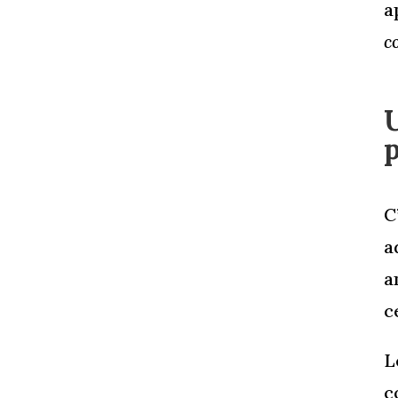
a
c
C
a
a
c
L
c