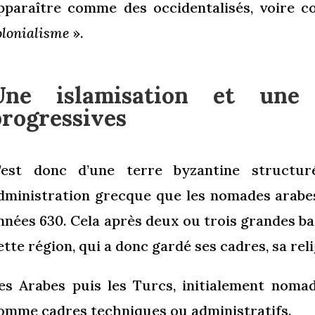
pparaître comme des occidentalisés, voire
olonialisme
».
Une islamisation et une 
progressives
’est donc d’une terre byzantine structu
dministration grecque que les nomades arabes
nnées 630. Cela après deux ou trois grandes ba
ette région, qui a donc gardé ses cadres, sa relig
es Arabes puis les Turcs, initialement nomad
omme cadres techniques ou administratifs.