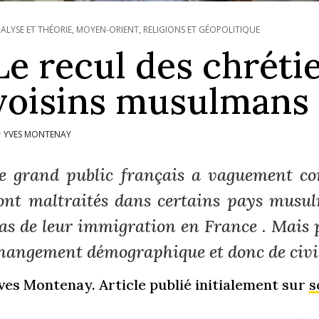
ALYSE ET THÉORIE
,
MOYEN-ORIENT
,
RELIGIONS ET GÉOPOLITIQUE
Le recul des chréti
voisins musulmans
YVES MONTENAY
r
e grand public français a vaguement con
ont maltraités dans certains pays musul
as de leur immigration en France . Mais
hangement démographique et donc de civili
ves Montenay. Article publié initialement sur
s