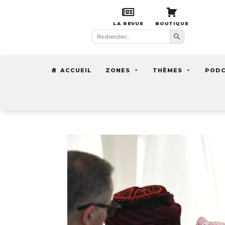
LA REVUE
BOUTIQUE
Search Button
Search
for:
ACCUEIL
ZONES
THÈMES
POD