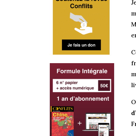
J
m
M
e
C
f
m
l
O
d
F