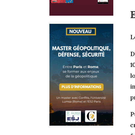
E
L
D
1
l
i
p
P
c