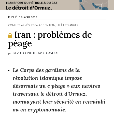
6 AVRIL 2026
CONFLITS ARMÉS
,
ESCALADE EN IRAN
,
LU À L'ÉTRANGER
Iran : problèmes de
péage
REVUE CONFLITS AVEC GAVEKAL
par
Le Corps des gardiens de la
révolution islamique impose
désormais un « péage » aux navires
traversant le détroit d’Ormuz,
monnayant leur sécurité en renminbi
ou en cryptomonnaie.