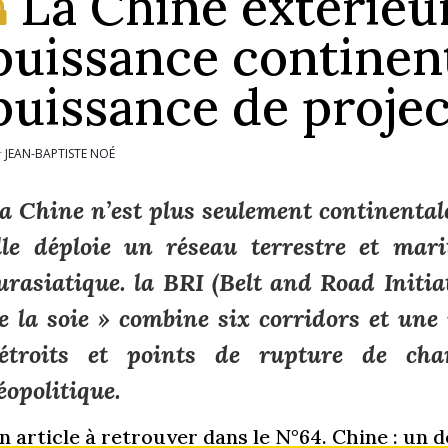
La Chine extérieur
puissance continent
puissance de proje
JEAN-BAPTISTE NOÉ
r
a Chine n’est plus seulement continentale
lle déploie un réseau terrestre et mari
urasiatique. la BRI (Belt and Road Initia
e la soie » combine six corridors et un
étroits et points de rupture de ch
éopolitique.
n article à retrouver dans le N°64. Chine : un d