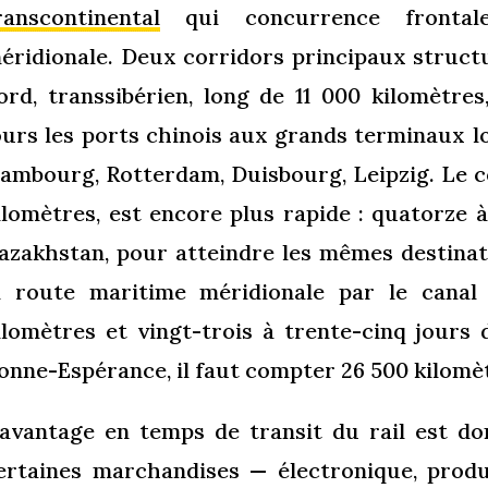
ranscontinental
qui concurrence frontal
éridionale. Deux corridors principaux struct
ord, transsibérien, long de 11 000 kilomètres,
ours les ports chinois aux grands terminaux l
ambourg, Rotterdam, Duisbourg, Leipzig. Le co
ilomètres, est encore plus rapide : quatorze à
azakhstan, pour atteindre les mêmes destinat
a route maritime méridionale par le canal
ilomètres et vingt-trois à trente-cinq jours 
onne-Espérance, il faut compter 26 500 kilomèt
’avantage en temps de transit du rail est do
ertaines marchandises — électronique, produ