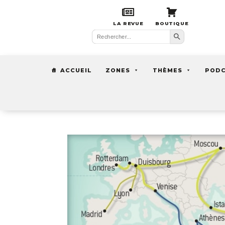
LA REVUE
BOUTIQUE
Search Button
Search
for:
ACCUEIL
ZONES
THÈMES
POD