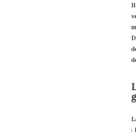
I
v
m
D
d
d
L
: