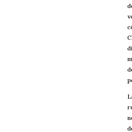
d
v
c
C
d
m
d
p
L
r
n
d