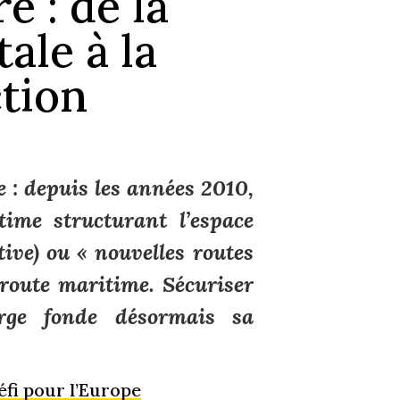
e : de la
ale à la
ction
 : depuis les années 2010,
time structurant l’espace
tive) ou « nouvelles routes
e route maritime.
Sécuriser
arge fonde désormais sa
éfi pour l’Europe