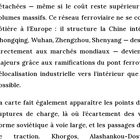
étachées — même si le coût reste supérieur 
olumes massifs. Ce réseau ferroviaire ne se co
ôtière à l’Europe : il structure la Chine in
hongqing, Wuhan, Zhengzhou, Shenyang — des v
irectement aux marchés mondiaux — devien
ajeurs grâce aux ramifications du pont ferrov
élocalisation industrielle vers l’intérieur qu
ossible.
a carte fait également apparaître les points d
uptures de charge, là où l’écartement des v
orme soviétique à voie large, et les passages
e traction. Khorgos, Alashankou-Dosty