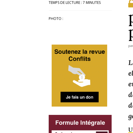
TEMPS DE LECTURE :
7
MINUTES
PHOTO :
pa
L
e
e
d
d
g
U