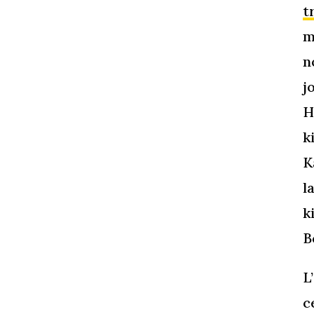
t
m
n
j
H
k
K
l
k
B
L
c