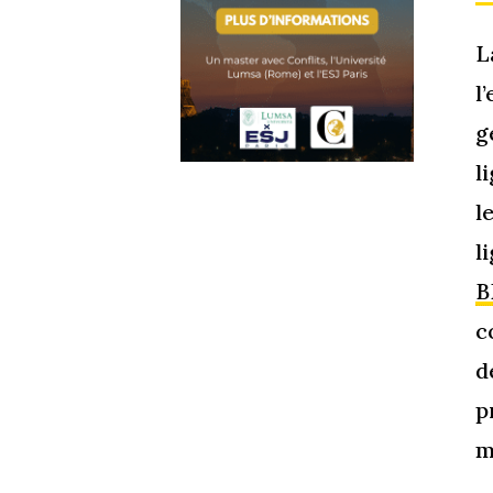
L
l
g
l
l
l
B
c
d
p
m